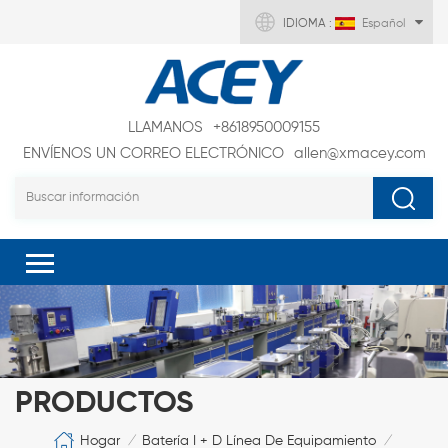
IDIOMA :
Español
LLAMANOS
+8618950009155
ENVÍENOS UN CORREO ELECTRÓNICO
allen@xmacey.com
PRODUCTOS
Hogar
Batería I + D Línea De Equipamiento
/
/