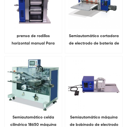
prensa de rodillos
Semiautomático cortadora
horizontal manual Para
de electrodo de batería de
calandrado de hoja de
cilindro investigación de
electrodo de batería
laboratorio
cilíndrica
Semiautomático celda
Semiautomático máquina
cilíndrica 18650 máquina
de bobinado de electrodo