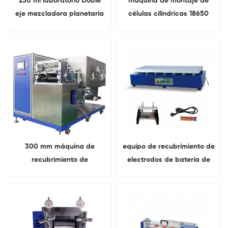
250 ml laboratorio Doble
máquina de montaje de
eje mezcladora planetaria
células cilíndricas 18650
al vacío
equipos para fabricar
baterías Para investigación
de laboratorio
300 mm máquina de
equipo de recubrimiento de
recubrimiento de
electrodos de batería de
electrodos de batería
litio de laboratorio función
continua
de calefacción