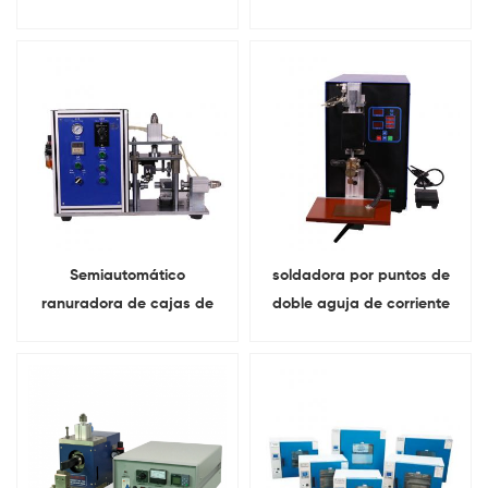
de bobinado de electrodos
de batería cilíndrica
de batería
Semiautomático
soldadora por puntos de
ranuradora de cajas de
doble aguja de corriente
baterías cilíndricas Para
continua Iones de litio
18650 32700 26650 32650
investigación de baterías