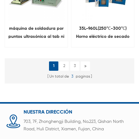
máquina de soldadura por
35L-960L(250℃-300℃)
puntos ultrasónica al tab ni
Horno eléctrico de secado
tag Batería de Litio
por convección con
controlador de
temperatura digital
1
2
3
Un total de
3
paginas
NUESTRA DIRECCIÓN
703, 7F, Zhonghengji Building, No.223, Qishan North
Road, Huli District, Xiamen, Fujian, China