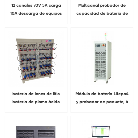
12 canales 70V 5A carga
Multicanal probador de
10A descarga de equipos
capacidad de batería de
de envejecimiento de
celda cilíndrica de iones de
baterías Para 18650
litio
prueba de batería
batería de iones de litio
Módulo de batería Lifepo4
batería de plomo ácido
y probador de paquete, 4
Carga-descarga equipo
canales, 100V, 60V, 100A,
de prueba de ciclo de vida
60A, carga y descarga
Con diferentes
regenerativa de energía
abrazaderas