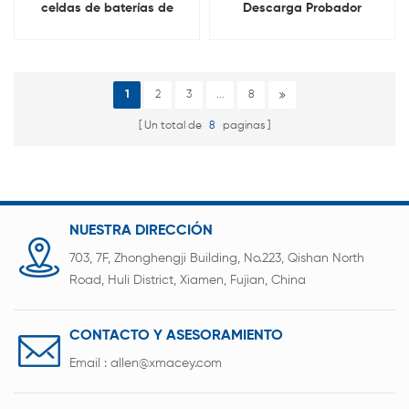
celdas de baterías de
Descarga Probador
iones de litio de 5 V y 6 A
integral de batería de litio
para 18650, 21700, 26650 y
32700.
1
2
3
...
8
Un total de
8
paginas
NUESTRA DIRECCIÓN
703, 7F, Zhonghengji Building, No.223, Qishan North
Road, Huli District, Xiamen, Fujian, China
CONTACTO Y ASESORAMIENTO
Email :
allen@xmacey.com