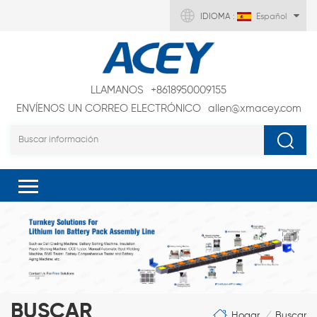
IDIOMA :
Español
LLAMANOS
+8618950009155
ENVÍENOS UN CORREO ELECTRÓNICO
allen@xmacey.com
BUSCAR
Hogar
Buscar
/