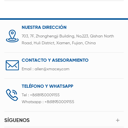
NUESTRA DIRECCIÓN
703, 7F, Zhonghengji Building, No.223, Qishan North
Road, Huli District, Xiamen, Fujian, China
CONTACTO Y ASESORAMIENTO
Email :
allen@xmacey.com
TELÉFONO Y WHATSAPP
Tel :
+8618950009155
Whatsapp :
+8618950009155
SÍGUENOS