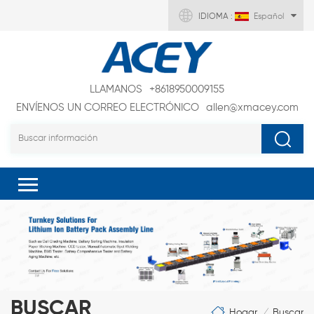
IDIOMA :
Español
LLAMANOS
+8618950009155
ENVÍENOS UN CORREO ELECTRÓNICO
allen@xmacey.com
BUSCAR
Hogar
Buscar
/