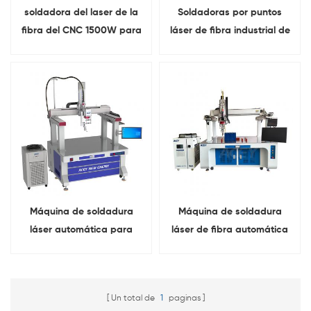
soldadora del laser de la
Soldadoras por puntos
fibra del CNC 1500W para
láser de fibra industrial de
las baterías de iones de
4000 W a la venta
litio
Máquina de soldadura
Máquina de soldadura
láser automática para
láser de fibra automática
barras colectoras de
de 1500 W a 6000 W para
aluminio de 1500 W, 2000
soldadura de barras
W y 3000 W para baterías
colectoras de baterías de
Un total de
1
paginas
de litio
litio