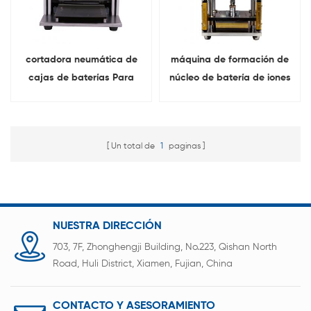
cortadora neumática de
máquina de formación de
cajas de baterías Para
núcleo de batería de iones
celda de bolsa
de litio celda de bolsa
Un total de
1
paginas
NUESTRA DIRECCIÓN
703, 7F, Zhonghengji Building, No.223, Qishan North
Road, Huli District, Xiamen, Fujian, China
CONTACTO Y ASESORAMIENTO