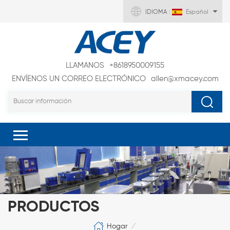
IDIOMA :
Español
LLAMANOS
+8618950009155
ENVÍENOS UN CORREO ELECTRÓNICO
allen@xmacey.com
PRODUCTOS
Hogar
/