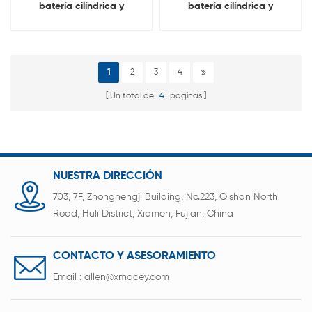
batería cilíndrica y
batería cilíndrica y
máquina pegadora de
máquina pegadora de
papel aislante 2 en 1
papel aislante 2 en 1
1
2
3
4
Un total de
4
paginas
NUESTRA DIRECCIÓN
703, 7F, Zhonghengji Building, No.223, Qishan North
Road, Huli District, Xiamen, Fujian, China
CONTACTO Y ASESORAMIENTO
Email :
allen@xmacey.com