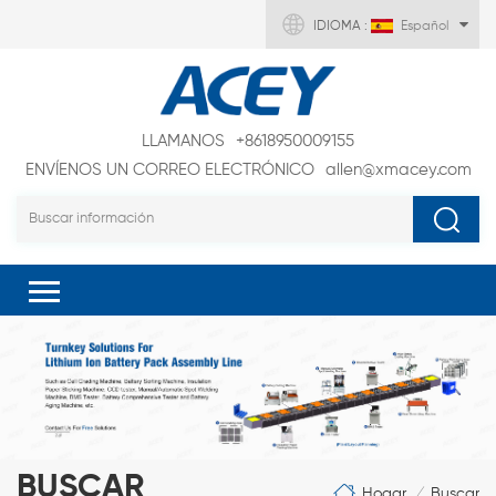
IDIOMA :
Español
LLAMANOS
+8618950009155
ENVÍENOS UN CORREO ELECTRÓNICO
allen@xmacey.com
BUSCAR
Hogar
Buscar
/