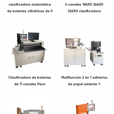
clasificadora automática
6 canales 18650 26650
de baterías cilíndricas de 5
32650 clasificadora
canales Para 18650 línea
clasificadora de baterías
de paquete de batería
Para celda cilíndrica
Clasificadora de baterías
Multifunción 2 en 1 adhesivo
de 11 canales Para
de papel aislante Y
resistencia interna de la
clasificadoras Para
batería y Prueba de voltaje
conjunto de batería