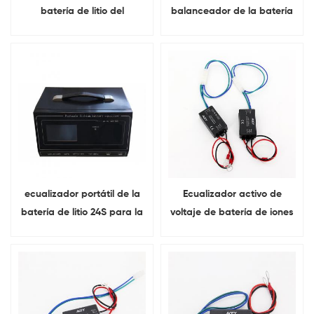
batería de litio del
balanceador de la batería
equilibrador de voltaje de
de litio Lifepo4 portátil de
batería 1-24S 20A Lifepo4
1-24S 10A
ecualizador portátil de la
Ecualizador activo de
batería de litio 24S para la
voltaje de batería de iones
batería del poder del
de litio con luz para
coche
paquetes de baterías de
almacenamiento