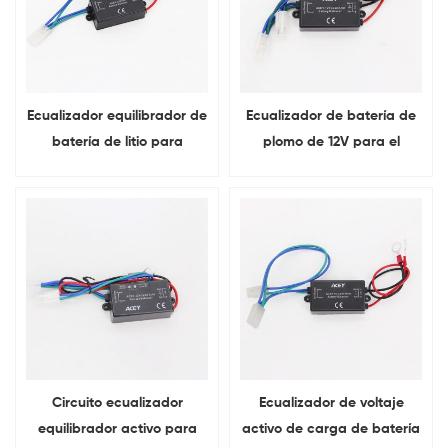
Ecualizador equilibrador de
Ecualizador de batería de
batería de litio para
plomo de 12V para el
polímero Li-ion LiFePO4 LTO
sistema de energía solar
NCM
del barco eléctrico de la
vespa de EV
Circuito ecualizador
Ecualizador de voltaje
equilibrador activo para
activo de carga de batería