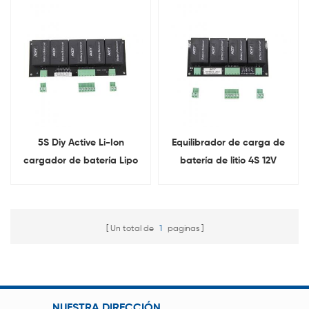
almacenamiento
5S Diy Active Li-Ion
Equilibrador de carga de
cargador de batería Lipo
batería de litio 4S 12V
Balancer ecualizador
Active Lifepo4
Un total de
1
paginas
NUESTRA DIRECCIÓN