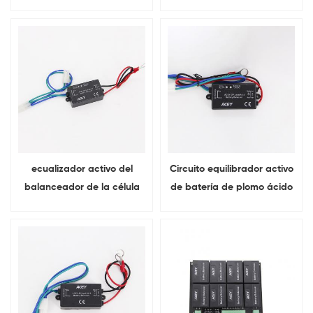
batería de plomo-ácido de
de plomo ácido de 6V
12V con luz
ecualizador activo del
Circuito equilibrador activo
balanceador de la célula
de batería de plomo ácido
de la batería de plomo de
de 2 V con indicador LED
6V con el indicador llevado