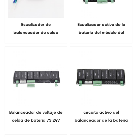
Ecualizador de
Ecualizador activo de la
balanceador de celda
batería del módulo del
activa de batería LTO de
balanceador de la batería
plomo ácido de 2V
solar del litio de 8S 24V
Balanceador de voltaje de
circuito activo del
celda de batería 7S 24V
balanceador de la batería
para Lifepo4 LTO NCM
de ión de litio 6S para las
18650 Pack
baterías de