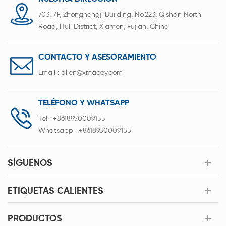
703, 7F, Zhonghengji Building, No.223, Qishan North
Road, Huli District, Xiamen, Fujian, China
CONTACTO Y ASESORAMIENTO
Email :
allen@xmacey.com
TELÉFONO Y WHATSAPP
Tel :
+8618950009155
Whatsapp :
+8618950009155
SÍGUENOS
ETIQUETAS CALIENTES
PRODUCTOS