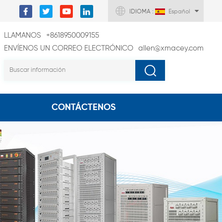
IDIOMA :
Español
LLAMANOS
+8618950009155
ENVÍENOS UN CORREO ELECTRÓNICO
allen@xmacey.com
CONTÁCTENOS