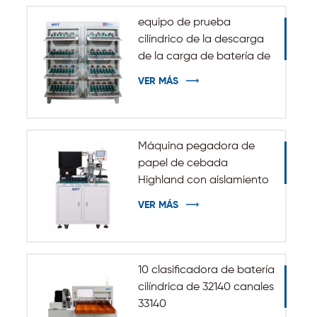
equipo de prueba
cilíndrico de la descarga
de la carga de batería de
5V 10A 20A 18650-32140
VER MÁS
Máquina pegadora de
papel de cebada
Highland con aislamiento
automático para batería
VER MÁS
cilíndrica 32140 33140
10 clasificadora de batería
cilíndrica de 32140 canales
33140