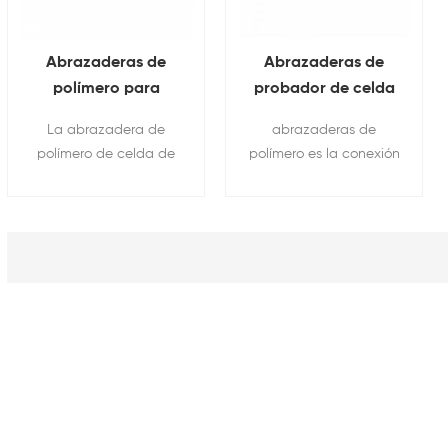
Abrazaderas de
Abrazaderas de
polímero para
probador de celda
máquina de prueba
de moneda 5V10MA
La abrazadera de
abrazaderas de
de batería 5V6A 12A
50MA
polímero de celda de
polímero es la conexión
para celda de bolsa
bolsa es la conexión
entre la celda de
entre la celda de bolsa
moneda y la máquina
y la máquina de
de prueba de celda de
prueba de celda de
moneda
bolsa.