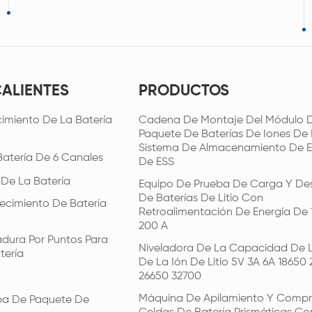
CALIENTES
PRODUCTOS
imiento De La Batería
Cadena De Montaje Del Módulo D
Paquete De Baterías De Iones De L
Sistema De Almacenamiento De E
Batería De 6 Canales
De ESS
 De La Batería
Equipo De Prueba De Carga Y De
De Baterías De Litio Con
ecimiento De Batería
Retroalimentación De Energía De 
200 A
dura Por Puntos Para
Niveladora De La Capacidad De L
tería
De La Ión De Litio 5V 3A 6A 18650 
26650 32700
Máquina De Apilamiento Y Compr
ba De Paquete De