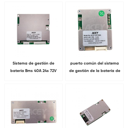
eléctrico
bicicletas eléctricas
Sistema de gestión de
puerto común del sistema
batería Bms 40A 24s 72V
de gestión de la batería de
Bms para baterías de litio
16s 30A Lifepo4 Bms 48v
con equilibrio
con la balanza