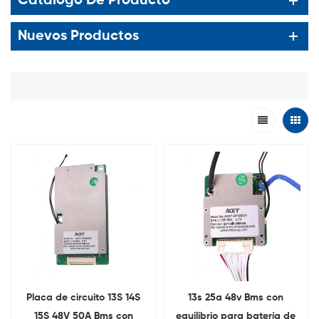
Catalogo De Producto
Nuevos Productos
Placa de circuito 13S 14S
13s 25a 48v Bms con
15S 48V 50A Bms con
equilibrio para batería de