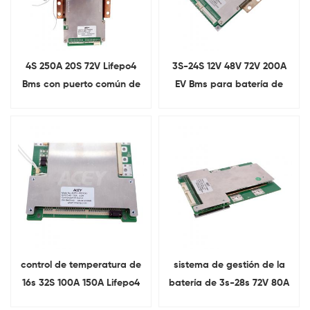
4S 250A 20S 72V Lifepo4
3S-24S 12V 48V 72V 200A
Bms con puerto común de
EV Bms para batería de
equilibrio
iones de litio
control de temperatura de
sistema de gestión de la
16s 32S 100A 150A Lifepo4
batería de 3s-28s 72V 80A
Bms para el vehículo
Lifepo4 Bms para las