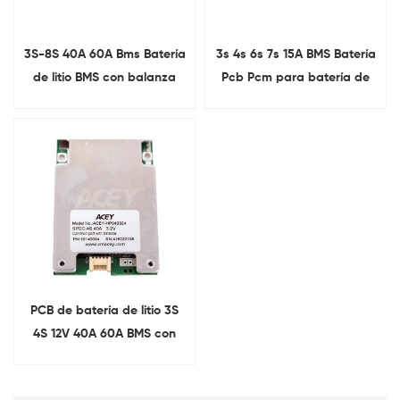
3S-8S 40A 60A Bms Batería
3s 4s 6s 7s 15A BMS Batería
de litio BMS con balanza
Pcb Pcm para batería de
litio
PCB de batería de litio 3S
4S 12V 40A 60A BMS con
balanza