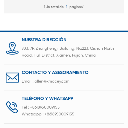
Un total de
1
paginas
NUESTRA DIRECCIÓN
703, 7F, Zhonghengji Building, No.223, Qishan North
Road, Huli District, Xiamen, Fujian, China
CONTACTO Y ASESORAMIENTO
Email :
allen@xmacey.com
TELÉFONO Y WHATSAPP
Tel :
+8618950009155
Whatsapp :
+8618950009155