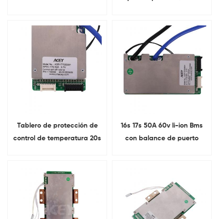
equilibrio y NTC
iones de litio de 3,7 V
Tablero de protección de
16s 17s 50A 60v li-ion Bms
control de temperatura 20s
con balance de puerto
40A 72V para bicicleta
común
eléctrica Ebike