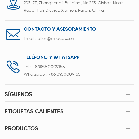
703, 7F, Zhonghengji Building, No.223, Qishan North
Road, Huli District, Xiamen, Fujian, China
CONTACTO Y ASESORAMIENTO
Email :
allen@xmacey.com
TELÉFONO Y WHATSAPP
Tel :
+8618950009155
Whatsapp :
+8618950009155
SÍGUENOS
ETIQUETAS CALIENTES
PRODUCTOS