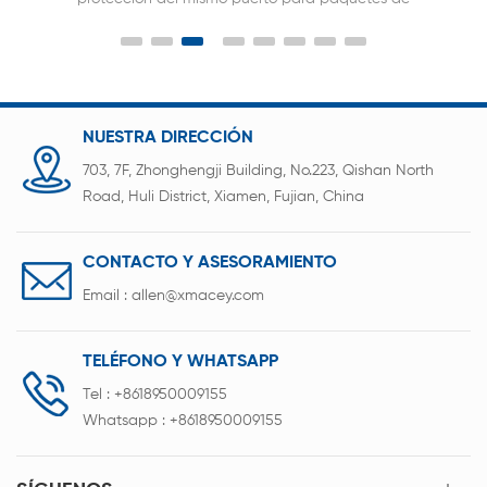
baterías de la serie 8 de bicicletas eléctricas,
herramientas eléctricas y otros productos
NUESTRA DIRECCIÓN
703, 7F, Zhonghengji Building, No.223, Qishan North
Road, Huli District, Xiamen, Fujian, China
CONTACTO Y ASESORAMIENTO
Email :
allen@xmacey.com
TELÉFONO Y WHATSAPP
Tel :
+8618950009155
Whatsapp :
+8618950009155