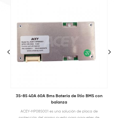
3S-8S 40A 60A Bms Batería de litio BMS con
balanza
ACEY-HP08S001 es una solución de placa de
protección del mismo puerto para paquetes de