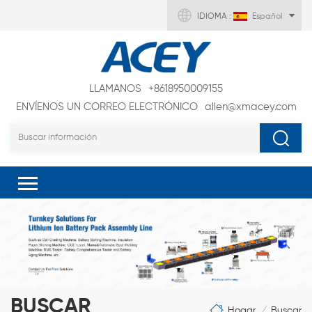
IDIOMA :
Español
LLAMANOS
+8618950009155
ENVÍENOS UN CORREO ELECTRÓNICO
allen@xmacey.com
BUSCAR
Hogar
Buscar
/