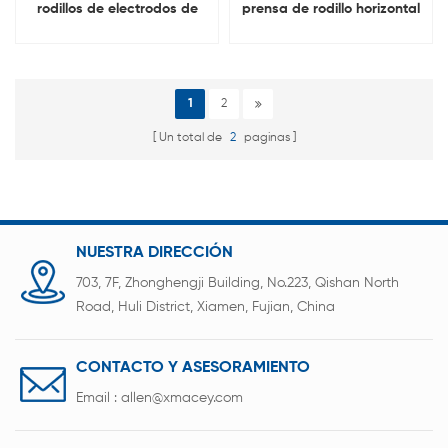
rodillos de electrodos de
prensa de rodillo horizontal
batería función de
manual de electrodo de
calefacción
batería
1
2
Un total de
2
paginas
NUESTRA DIRECCIÓN
703, 7F, Zhonghengji Building, No.223, Qishan North
Road, Huli District, Xiamen, Fujian, China
CONTACTO Y ASESORAMIENTO
Email :
allen@xmacey.com