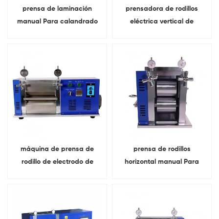
prensa de laminación
prensadora de rodillos
manual Para calandrado
eléctrica vertical de
de hoja de electrodo de
laboratorio 18650
batería de litio
calandrado de electrodos
de batería
máquina de prensa de
prensa de rodillos
rodillo de electrodo de
horizontal manual Para
batería de iones de litio
calandrado de hoja de
eléctrica de laboratorio
electrodo de batería
función de calefacción
cilíndrica