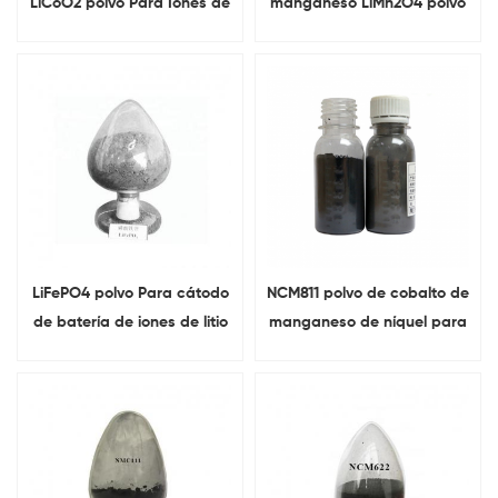
LiCoO2 polvo Para Iones de
manganeso LiMn2O4 polvo
litio materiales del cátodo
Para Li-Ion cátodo de
de la batería
batería
LiFePO4 polvo Para cátodo
NCM811 polvo de cobalto de
de batería de iones de litio
manganeso de níquel para
la materia prima del
cátodo de la batería de
iones de litio