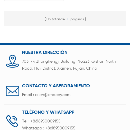
Un total de
1
paginas
NUESTRA DIRECCIÓN
703, 7F, Zhonghengji Building, No.223, Qishan North
Road, Huli District, Xiamen, Fujian, China
CONTACTO Y ASESORAMIENTO
Email :
allen@xmacey.com
TELÉFONO Y WHATSAPP
Tel :
+8618950009155
Whatsapp :
+8618950009155