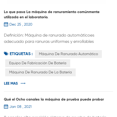
Lo que pasa La máquina de ranuramiento comúnmente
utilizada en el laboratorio.
Dec 25 , 2020
Definición: Máquina de ranurado automáticoes
adecuado para ranuras uniformes y enrollables
automáticas de conchas de acero cilíndricas (o Conchas
ETIQUETAS :
de aluminio condensador ) Equipado con baterías. El
Máquina De Ranurado Automático
reemplazo de los moldes de ranura enrollamiento se
Equipo De Fabricación De Batería
puede aplicar a la laboratorio I + D de baterías cilíndricas
Máquina De Ranurado De La Batería
de diversas especificaciones, como 18650 26650 32700
etc. La máquina de ranurado automátic...
LEE MAS
Qué el Ocho canales la máquina de prueba puede probar
Jan 08 , 2021