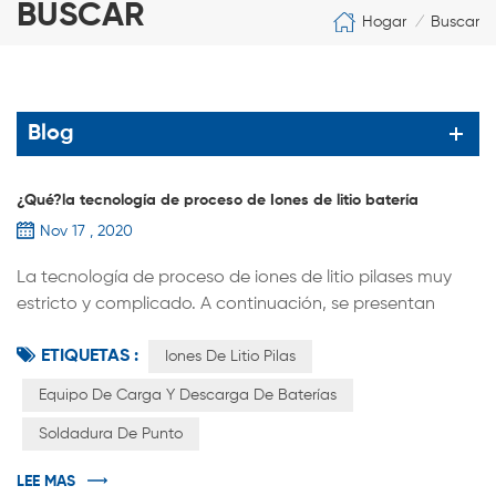
BUSCAR
Hogar
Buscar
/
Blog
¿Qué?la tecnología de proceso de Iones de litio batería
Nov 17 , 2020
La tecnología de proceso de iones de litio pilases muy
estricto y complicado. A continuación, se presentan
brevemente las secuencias principales del proceso. (1)
ETIQUETAS :
después de mezclar las materias primas uniformemente
Iones De Litio Pilas
a alta velocidad, se obtiene un se hace material positivo
Equipo De Carga Y Descarga De Baterías
y negativo. (2) Recubrimiento: Recubrir la suspensión
Soldadura De Punto
preparada uniformemente sobre la superficie de la hoja
de metal, secar y ...
LEE MAS