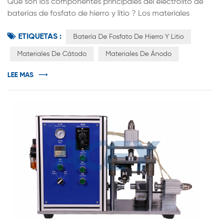
Qué son los componentes principales del electrolito de
baterías de fosfato de hierro y litio ? Los materiales
necesarios para la fabricación de baterías de fosfato de
ETIQUETAS :
hierro y litio incluir materiales de cátodo, materiales de
Batería De Fosfato De Hierro Y Litio
ánodo, electrolitos y separadores . en términos de
Materiales De Cátodo
Materiales De Ánodo
electrolitos, China se ha convertido en el mayor
productor y mercado de electrolitos. La industria está
LEE MAS
mostrando un crecim...