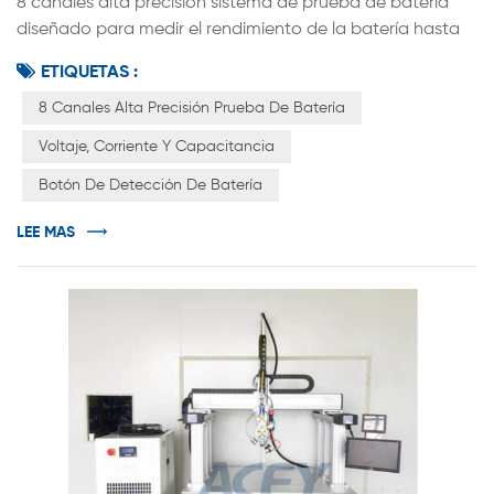
8 canales alta precisión sistema de prueba de batería
diseñado para medir el rendimiento de la batería hasta
5V en el rango de 12mA a 12A. Este es la mejor
ETIQUETAS :
herramienta para estudiar la próxima generación de
materiales de almacenamiento de energía y baterías
8 Canales Alta Precisión Prueba De Batería
recargables. diseñado según estándares internacionales,
Voltaje, Corriente Y Capacitancia
el sistema para cada canal tiene una fuente de corriente
Botón De Detección De Batería
constante independiente y una...
LEE MAS