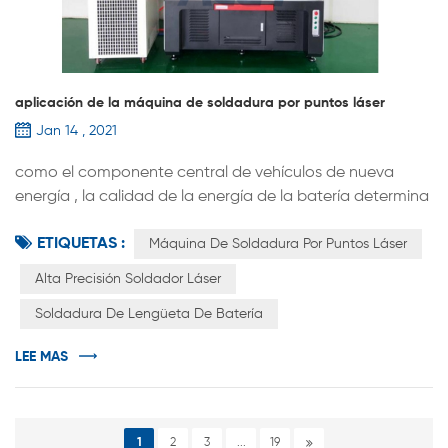
aplicación de la máquina de soldadura por puntos láser
Jan 14 , 2021
como el componente central de vehículos de nueva
energía , la calidad de la energía de la batería determina
directamente el rendimiento del vehículo. equipo de
ETIQUETAS :
fabricación de baterías de litio generalmente incluye tres
Máquina De Soldadura Por Puntos Láser
tipos de front-end equipos, de gama media equipos y
Alta Precisión Soldador Láser
back-end equipo . La precisión y el nivel de
Soldadura De Lengüeta De Batería
automatización del equipo afectarán directamente la
eficiencia de producción y la co...
LEE MAS
1
2
3
...
19