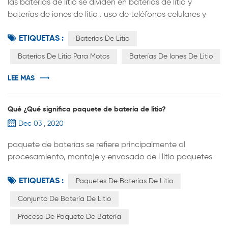
las baterías de litio se dividen en baterías de litio y
baterías de iones de litio . uso de teléfonos celulares y
computadoras portátiles iones de litio batterie s, que se
ETIQUETAS :
conocen comúnmente como baterías de litio.Las
Baterías De Litio
baterías de litio reales rara vez se utilizan en productos
Baterías De Litio Para Motos
Baterías De Iones De Litio
electrónicos diarios porque de su alto riesgo. Las baterías
de litio se utilizan ampliamente en sistemas de
LEE MAS
almacenamiento ...
Qué ¿Qué significa paquete de batería de litio?
Dec 03 , 2020
paquete de baterías se refiere principalmente al
procesamiento, montaje y envasado de l litio paquetes
de baterías . El proceso de ensamblaje celdas de batería
ETIQUETAS :
de litio en grupos se llama PACK, que puede ser una sola
Paquetes De Baterías De Litio
batería o un paquete de baterías de litio conectado en
Conjunto De Batería De Litio
serie y paralelo.El paquete incluye batería, barra
Proceso De Paquete De Batería
colectora, conexión flexible, placa de protección,