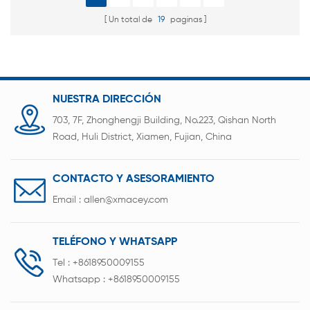
Un total de
19
paginas
NUESTRA DIRECCIÓN
703, 7F, Zhonghengji Building, No.223, Qishan North
Road, Huli District, Xiamen, Fujian, China
CONTACTO Y ASESORAMIENTO
Email :
allen@xmacey.com
TELÉFONO Y WHATSAPP
Tel :
+8618950009155
Whatsapp :
+8618950009155