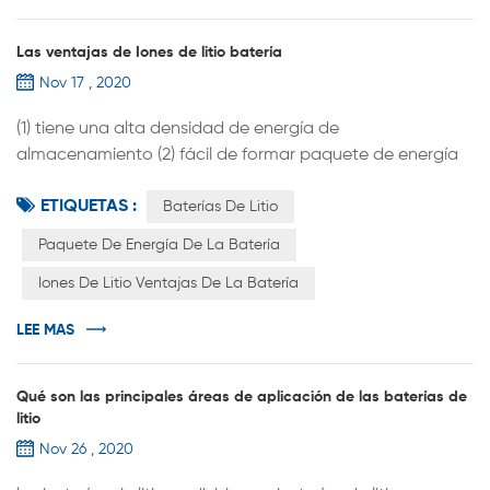
Las ventajas de Iones de litio batería
Nov 17 , 2020
(1) tiene una alta densidad de energía de
almacenamiento (2) fácil de formar paquete de energía
de la batería (3) baterías de litio son más ligeros que
ETIQUETAS :
plomo-ácido pilas (4) La batería de litio tiene una vida útil
Baterías De Litio
relativamente larga. (5) Con tolerancia de alta potencia
Paquete De Energía De La Batería
(6) baja autodescarga tasa, sin efecto memoria (7) Las
Iones De Litio Ventajas De La Batería
baterías de litio son altamente adaptables a altas y
bajas temperaturas y ...
LEE MAS
Qué son las principales áreas de aplicación de las baterías de
litio
Nov 26 , 2020