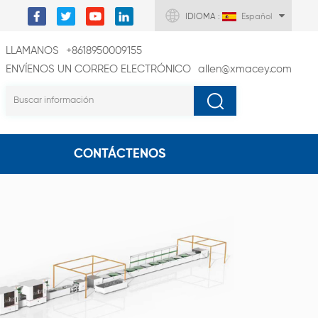
IDIOMA :
Español
LLAMANOS
+8618950009155
ENVÍENOS UN CORREO ELECTRÓNICO
allen@xmacey.com
CONTÁCTENOS