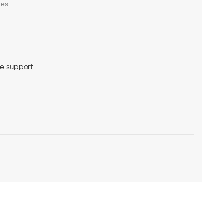
nes.
me support