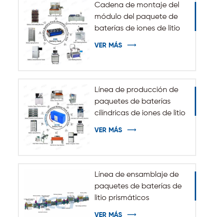
Cadena de montaje del
módulo del paquete de
baterías de iones de litio
del sistema de
VER MÁS
almacenamiento de
energía de ESS
Línea de producción de
paquetes de baterías
cilíndricas de iones de litio
32140 33140
VER MÁS
Línea de ensamblaje de
paquetes de baterías de
litio prismáticos
automáticos
VER MÁS