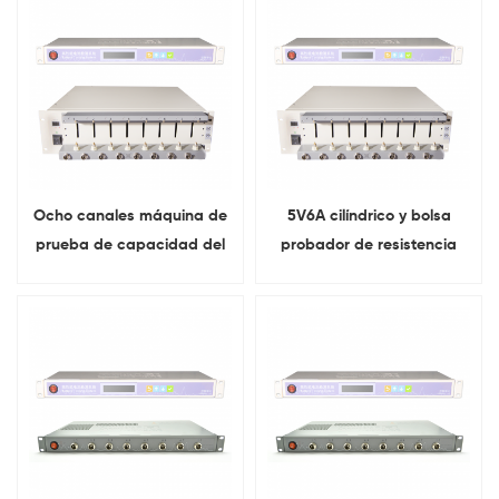
Ocho canales máquina de
5V6A cilíndrico y bolsa
prueba de capacidad del
probador de resistencia
analizador de duración de
celular Con rango de
la batería cilíndrico & celda
prueba dual
de bolsa