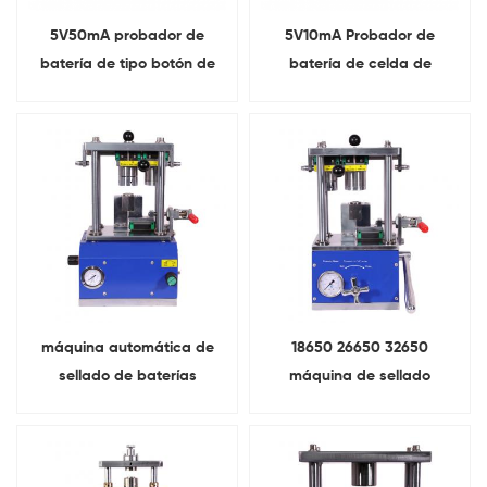
5V50mA probador de
5V10mA Probador de
batería de tipo botón de
batería de celda de
laboratorio prueba de
moneda de 8 canales
capacidad de la batería
de litio
máquina automática de
18650 26650 32650
sellado de baterías
máquina de sellado
cilíndricas Para 18650
manual de batería
26650 32650
cilíndrica Para
investigación de