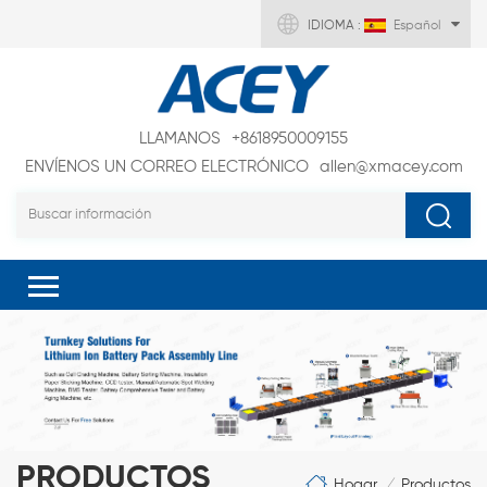
IDIOMA :
Español
LLAMANOS
+8618950009155
ENVÍENOS UN CORREO ELECTRÓNICO
allen@xmacey.com
PRODUCTOS
Hogar
Productos
/