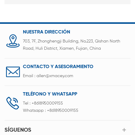
NUESTRA DIRECCIÓN
703, 7F, Zhonghengji Building, No.223, Qishan North
Road, Huli District, Xiamen, Fujian, China
CONTACTO Y ASESORAMIENTO
Email :
allen@xmacey.com
TELÉFONO Y WHATSAPP
Tel :
+8618950009155
Whatsapp :
+8618950009155
SÍGUENOS