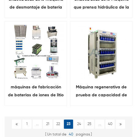
de desmontaje de batería
que prensa hidráulica de la
de botón
pila de moneda del
sellador manual de la
batería del botón
máquinas de fabricación
Máquina regenerativa de
de baterías de iones de litio
prueba de capacidad de
línea de paquetes de
celdas de baterías de
baterías cilíndricas
iones de litio de 5 V 100 A
48 canales
1
...
21
22
23
24
25
...
40
Un total de
40
paginas