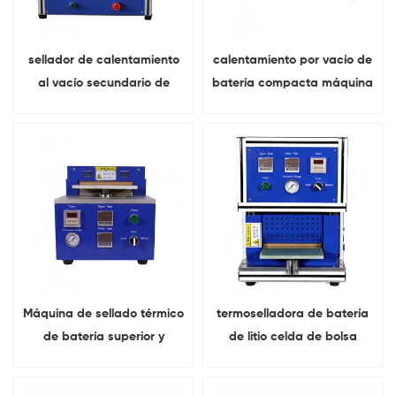
sellador de calentamiento
calentamiento por vacío de
al vacío secundario de
batería compacta máquina
batería Para sellado final
Para celda de bolsa
de la celda de la bolsa
Máquina de sellado térmico
termoselladora de batería
de batería superior y
de litio celda de bolsa
lateral de celda de bolsa
Parte superior y lateral
sellando