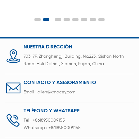
iones de litio baterías.
NUESTRA DIRECCIÓN
703, 7F, Zhonghengji Building, No.223, Qishan North
Road, Huli District, Xiamen, Fujian, China
CONTACTO Y ASESORAMIENTO
Email :
allen@xmacey.com
TELÉFONO Y WHATSAPP
Tel :
+8618950009155
Whatsapp :
+8618950009155