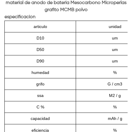
material de anodo de bateria Mesocarbono Microperlas
grafito MCMB polvo
especificación
articulo
unidad
D10
um
D50
um
D90
um
humedad
%
grifo
G / cm3
ssa
M2 / g
C %
%
capacidad
mAh / g
eficiencia
%