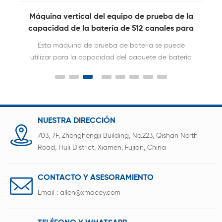
e
Máquina vertical del equipo de prueba de la
M
capacidad de la batería de 512 canales para
la batería de litio
Esta máquina de prueba de batería se puede
utilizar para la capacidad del paquete de batería
cilíndrica, la resistencia interna, la prueba de
carga y descarga, etc.
NUESTRA DIRECCIÓN
703, 7F, Zhonghengji Building, No.223, Qishan North
Road, Huli District, Xiamen, Fujian, China
CONTACTO Y ASESORAMIENTO
Email :
allen@xmacey.com