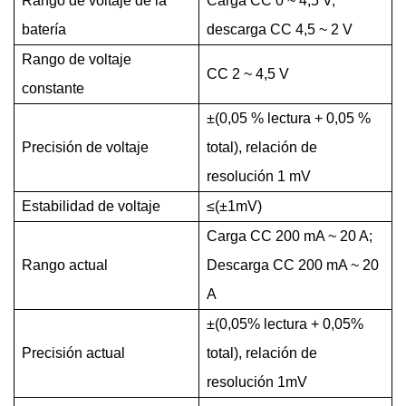
Rango de voltaje de la
Carga CC 0 ~ 4,5 V;
batería
descarga CC 4,5 ~ 2 V
Rango de voltaje
CC 2 ~ 4,5 V
constante
±(0,05
%
lectura + 0,05 %
Precisión de voltaje
total), relación de
resolución 1 mV
Estabilidad de voltaje
≤(±1mV)
Carga CC 200 mA
~
20 A;
Rango actual
Descarga CC 200 mA
~
20
A
±(0,05% lectura + 0,05%
Precisión actual
total), relación de
resolución 1mV