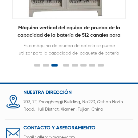
e
Máquina vertical del equipo de prueba de la
M
capacidad de la batería de 512 canales para
la batería de litio
Esta máquina de prueba de batería se puede
utilizar para la capacidad del paquete de batería
cilíndrica, la resistencia interna, la prueba de
carga y descarga, etc.
NUESTRA DIRECCIÓN
703, 7F, Zhonghengji Building, No.223, Qishan North
Road, Huli District, Xiamen, Fujian, China
CONTACTO Y ASESORAMIENTO
Email :
allen@xmacey.com