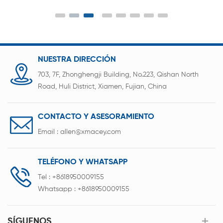
cerradura inteligente litio Paquetes de baterías.
Utiliza tecnología de soldadura láser para lograr
una conexión rápida y fiable entre las lengüetas
de la batería, las láminas de níquel y las placas
PCB.
NUESTRA DIRECCIÓN
703, 7F, Zhonghengji Building, No.223, Qishan North
Road, Huli District, Xiamen, Fujian, China
CONTACTO Y ASESORAMIENTO
Email :
allen@xmacey.com
TELÉFONO Y WHATSAPP
Tel :
+8618950009155
Whatsapp :
+8618950009155
SÍGUENOS