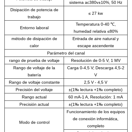
sistema
ac380v±10%,
50 Hz
Disipación de potencia de
≤
27
kw
trabajo
Temperatura 0-40 ℃,
Entorno laboral
humedad relativa ≤80%
método de disipación de
Entrada de aire natural y
calor
escape ascendente
Parámetro del canal
rango de prueba de voltaje
Resolución de 0-5 V, 1 MV
Rango de voltaje de la
Carga 0-4,5 V; Descarga 4,5-2
batería
V
Rango de voltaje constante
2,5 V - 4,5 V
Precisión del voltaje
±(1‰ lectura +1‰ completo)
Rango actual
60 mA-1 A,
Resolución: 1 mA
Precisión actual
±(1‰ lectura +1‰ completo)
Funcionamiento de los equipos
de conexión informática,
Modo de control
completo