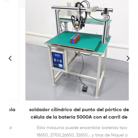
a
soldador cilíndrico del punto del pórtico de la
célula de la batería 5000A con el carril de la
a
diapositiva
Esta máquina puede ensamblar baterías tipo
18650, 21700,26650, 32650... y tiras de Níquel o