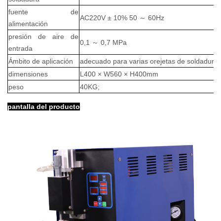
fuente de
AC220V ± 10% 50
～
60Hz
alimentación
presión de aire de
0,1
～
0,7 MPa
entrada
Ámbito de aplicación
adecuado para varias orejetas de soldadur
dimensiones
L400 × W560 × H400mm
peso
40KG;
pantalla del producto