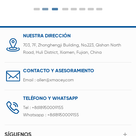
Acero Niquelado.
NUESTRA DIRECCIÓN
703, 7F, Zhonghengji Building, No.223, Qishan North
Road, Huli District, Xiamen, Fujian, China
CONTACTO Y ASESORAMIENTO
Email :
allen@xmacey.com
TELÉFONO Y WHATSAPP
Tel :
+8618950009155
Whatsapp :
+8618950009155
SÍGUENOS