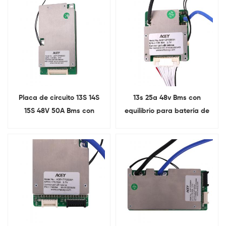
Placa de circuito 13S 14S
13s 25a 48v Bms con
15S 48V 50A Bms con
equilibrio para batería de
equilibrio y NTC
iones de litio de 3,7 V