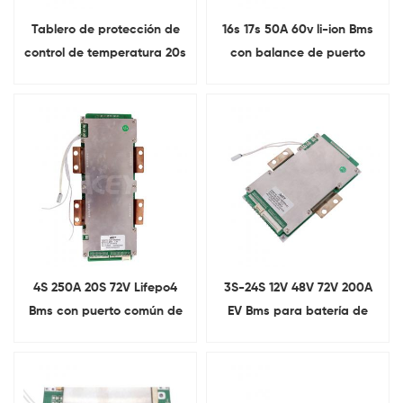
Tablero de protección de
16s 17s 50A 60v li-ion Bms
control de temperatura 20s
con balance de puerto
40A 72V para bicicleta
común
eléctrica Ebike
4S 250A 20S 72V Lifepo4
3S-24S 12V 48V 72V 200A
Bms con puerto común de
EV Bms para batería de
equilibrio
iones de litio