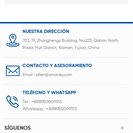
NUESTRA DIRECCIÓN
703, 7F, Zhonghengji Building, No.223, Qishan North
Road, Huli District, Xiamen, Fujian, China
CONTACTO Y ASESORAMIENTO
Email :
allen@xmacey.com
TELÉFONO Y WHATSAPP
Tel :
+8618950009155
Whatsapp :
+8618950009155
SÍGUENOS