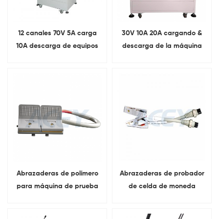
12 canales 70V 5A carga
30V 10A 20A cargando &
10A descarga de equipos
descarga de la máquina
de envejecimiento de
de envejecimiento del
baterías Para 18650
paquete de baterías del
prueba de batería
equipo de prueba 6
canales
Abrazaderas de polímero
Abrazaderas de probador
para máquina de prueba
de celda de moneda
de batería 5V6A 12A para
5V10MA 50MA
celda de bolsa