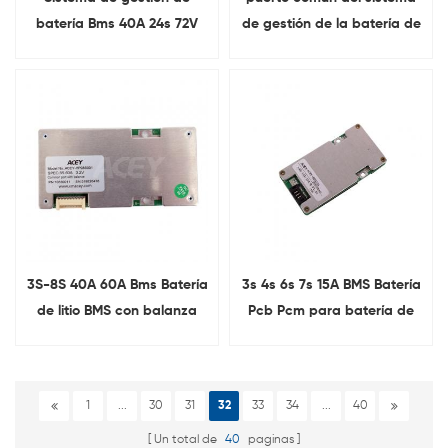
batería Bms 40A 24s 72V
de gestión de la batería de
Bms para baterías de litio
16s 30A Lifepo4 Bms 48v
con equilibrio
con la balanza
3S-8S 40A 60A Bms Batería
3s 4s 6s 7s 15A BMS Batería
de litio BMS con balanza
Pcb Pcm para batería de
litio
1
...
30
31
32
33
34
...
40
Un total de
40
paginas