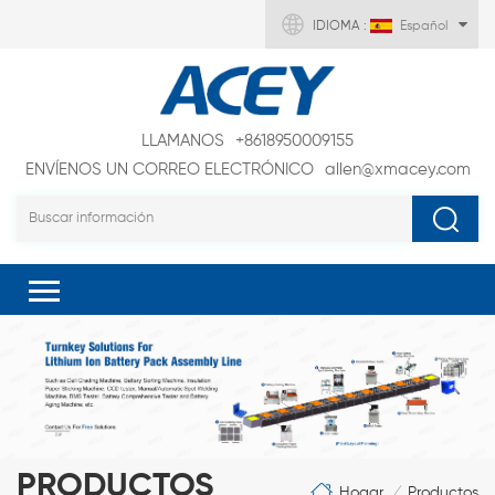
IDIOMA :
Español
LLAMANOS
+8618950009155
ENVÍENOS UN CORREO ELECTRÓNICO
allen@xmacey.com
PRODUCTOS
Hogar
Productos
/