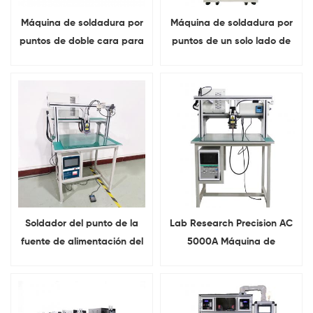
Máquina de soldadura por
Máquina de soldadura por
puntos de doble cara para
puntos de un solo lado de
batería de litio
transistor para batería de
litio con PC
Soldador del punto de la
Lab Research Precision AC
fuente de alimentación del
5000A Máquina de
transistor de la alta
soldadura por puntos de
precisión 8000A para la
pórtico de celda cilíndrica
fabricación de la batería