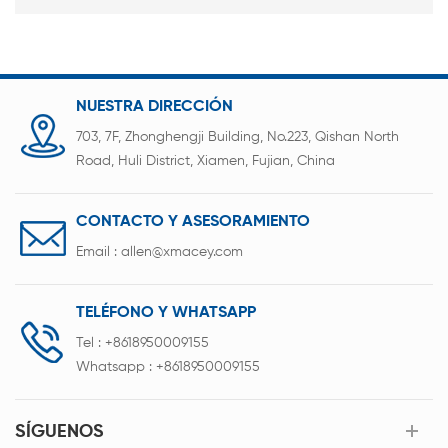
NUESTRA DIRECCIÓN
703, 7F, Zhonghengji Building, No.223, Qishan North
Road, Huli District, Xiamen, Fujian, China
CONTACTO Y ASESORAMIENTO
Email :
allen@xmacey.com
TELÉFONO Y WHATSAPP
Tel :
+8618950009155
Whatsapp :
+8618950009155
SÍGUENOS