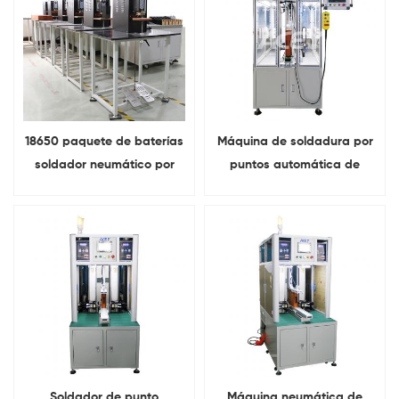
18650 paquete de baterías
Máquina de soldadura por
soldador neumático por
puntos automática de
puntos máquina de
doble cara para baterías
soldadura de pestañas de
18650 de 10 000 A con
níquel
cinta transportadora
Soldador de punto
Máquina neumática de