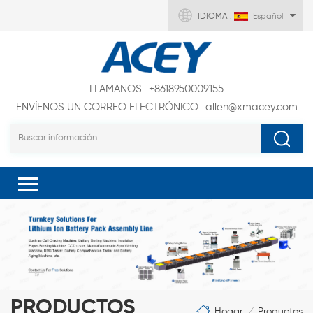
IDIOMA :
Español
LLAMANOS
+8618950009155
ENVÍENOS UN CORREO ELECTRÓNICO
allen@xmacey.com
PRODUCTOS
Hogar
Productos
/