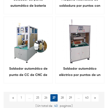
automático de batería
soldadura por puntos con
cilíndrica lateral doble
lengüeta automática de
eléctrica para ensamblaje
CC de doble cara
de celda cilíndrica
Soldador automático de
Soldador automático
punto de CC de CNC de
eléctrico por puntos de un
lados dobles con cabezal
solo lado para montaje de
de soldadura rotatorio
batería
1
...
25
26
27
28
29
...
40
Un total de
40
paginas