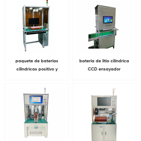
paquete de baterías
batería de litio cilíndrica
cilíndricas positivo y
CCD ensayador
negativo CCD ensayador