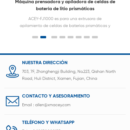
de
Máquina de compresión y apilamiento de
paquetes de baterías prismáticas
La máquina de compresión y apilamiento de
paquetes de baterías prismáticas ACEY-SP1200
está diseñada para el apilamiento, extrusión y
agrupamiento de celdas de baterías prismáticas y
se usa ampliamente en la línea de ensamblaje de
paquetes de baterías de almacenamiento de
energía.
NUESTRA DIRECCIÓN
703, 7F, Zhonghengji Building, No.223, Qishan North
Road, Huli District, Xiamen, Fujian, China
CONTACTO Y ASESORAMIENTO
Email :
allen@xmacey.com
TELÉFONO Y WHATSAPP