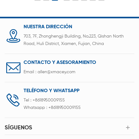
dispositivos médicos, electrónica portátil,
iluminación de emergencia, equipos industriales y
transporte debido a su tamaño compacto, alta
densidad de energía y rendimiento confiable.
NUESTRA DIRECCIÓN
703, 7F, Zhonghengji Building, No.223, Qishan North
Road, Huli District, Xiamen, Fujian, China
CONTACTO Y ASESORAMIENTO
Email :
allen@xmacey.com
TELÉFONO Y WHATSAPP
Tel :
+8618950009155
Whatsapp :
+8618950009155
SÍGUENOS