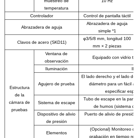
muestreo de
10 Hz
temperatura
Controlador
Control de pantalla táctil
Abrazadera de aguja
Abrazadera de aguja
simple *1
φ3/5/8 mm, longitud 100
Clavos de acero (SKD11)
mm × 2 piezas
Ventana de
Equipado con vidrio tem
observación
Iluminación
Ilu
El lado derecho y el lado de
Agujero de prueba
diámetro para un fácil a
Estructura
especificar espe
de la
Tubo de escape en la parte 
cámara de
Sistema de escape
de humos (sistema de 
pruebas
Dispositivo de alivio
Puerto de alivio de presión 
de presión
(Opcional) Monitoreo de 
Elementos
grabación en tiempo real