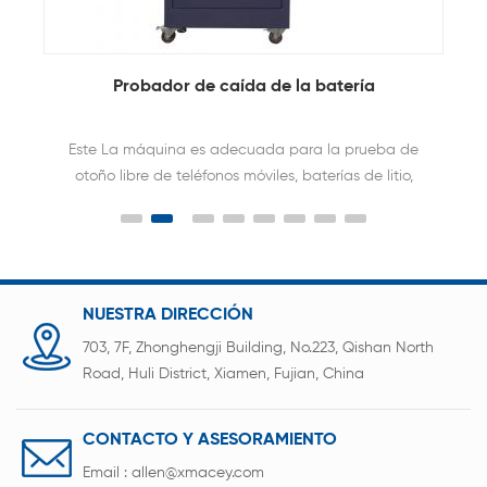
a
Probador de caída de la batería
Este La máquina es adecuada para la prueba de
otoño libre de teléfonos móviles, baterías de litio,
interphones, diccionarios electrónicos, teléfonos de
intercomunicación de edificios, CD / MD / MP3, y
otros productos electrónicos de consumo
pequeños y componentes.
NUESTRA DIRECCIÓN
703, 7F, Zhonghengji Building, No.223, Qishan North
Road, Huli District, Xiamen, Fujian, China
CONTACTO Y ASESORAMIENTO
Email :
allen@xmacey.com