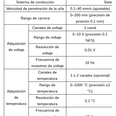
Sistema de conducción
Sistem
Velocidad de penetración de la uña
0,1–40 mm/s (ajustable)
0–200 mm (precisión de
Rango de carrera
posición 0,1 mm)
Canales de voltaje
1 canal
0–10 V (precisión 0,1
Rango de voltaje
%FS)
Adquisición
Resolución de
de voltaje
0,01 V
voltaje
Frecuencia de
10 Hz
muestreo de voltaje
Canales de
1 o 2 canales (opcional)
temperatura
Rango de
0–1000 °C (precisión ±2
Adquisición
temperatura
°C)
de
Resolución de
0,1 °C
temperatura
temperatura
Frecuencia de