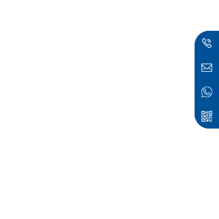
capacidad de
retención de carga de
la batería, la prueba de
eficiencia de carga y
descarga de la batería,
la prueba de tolerancia
a la tasa de
sobrecarga y descarga
excesiva de la batería,
la prueba de pulso, la
prueba de condiciones
de funcionamiento, etc.