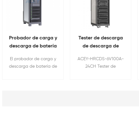
Probador de carga y
Tester de descarga
descarga de batería
de descarga de
de 5V 20A
descarga de carga
El probador de carga y
ACEY-HRCDS-6V100A-
de la batería de
descarga de batería de
24CH Tester de
iones de litio de 6V
5V 20A se utiliza
descarga de carga de
100A
principalmente para
la batería se usa
pruebas de vida útil
principalmente para las
circular y control de
pruebas de vida del
calidad de baterías de
ciclo y el control de
iones de litio, baterías
calidad en la
de plomo-ácido,
producción o
baterías de Ni-Cd,
experimentación de
baterías de NiMH, etc.,
varios tipos de baterías,