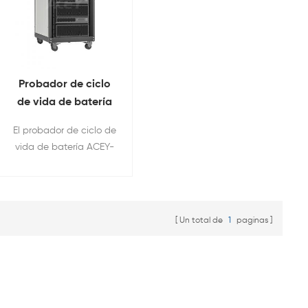
Probador de ciclo
de vida de batería
de litio regenerativa
El probador de ciclo de
de 6V 500A
vida de batería ACEY-
HRCDS-6V500A-4CH
admite la prueba de
ciclo de vida de la
batería, la prueba de
Un total de
1
paginas
capacidad de la
batería, la prueba de
características de
carga y descarga de la
batería, la prueba de