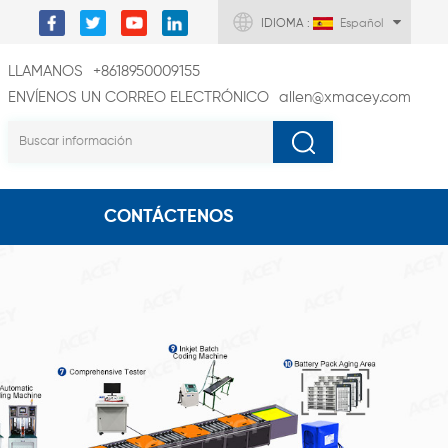
IDIOMA :
Español
LLAMANOS
+8618950009155
ENVÍENOS UN CORREO ELECTRÓNICO
allen@xmacey.com
CONTÁCTENOS