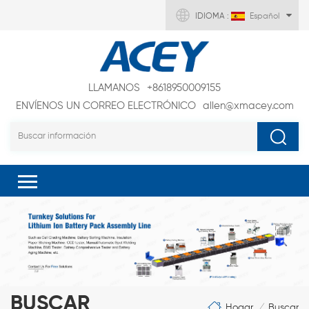
IDIOMA :
Español
LLAMANOS
+8618950009155
ENVÍENOS UN CORREO ELECTRÓNICO
allen@xmacey.com
BUSCAR
Hogar
Buscar
/