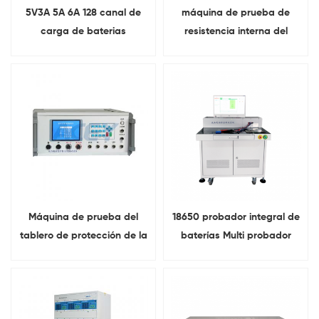
5V3A 5A 6A 128 canal de
máquina de prueba de
carga de baterias
resistencia interna del
cilindricas Y probador de
probador de impedancia
descarga Para conjunto de
de la batería de litio de
batería
alta precisión
Máquina de prueba del
18650 probador integral de
tablero de protección de la
baterías Multi probador
batería de litio del sistema
funcional máquina de
de gestión de la batería
prueba integrada
bms