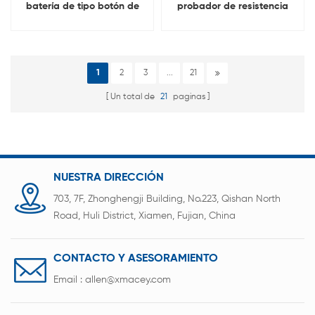
batería de tipo botón de
probador de resistencia
laboratorio prueba de
celular Con rango de
capacidad de la batería
prueba dual
de litio
1
2
3
...
21
Un total de
21
paginas
NUESTRA DIRECCIÓN
703, 7F, Zhonghengji Building, No.223, Qishan North
Road, Huli District, Xiamen, Fujian, China
CONTACTO Y ASESORAMIENTO
Email :
allen@xmacey.com