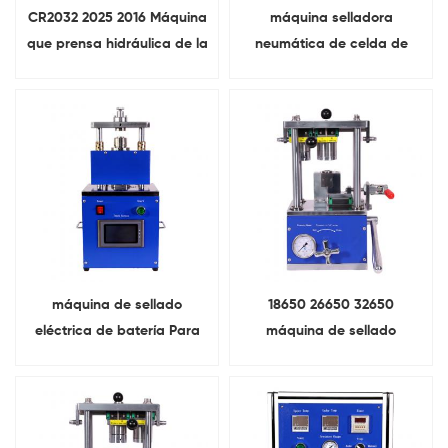
CR2032 2025 2016 Máquina
máquina selladora
que prensa hidráulica de la
neumática de celda de
pila de moneda del
moneda Para conjunto de
sellador manual de la
pila de botón
batería del botón
máquina de sellado
18650 26650 32650
eléctrica de batería Para
máquina de sellado
prensado de celda de
manual de batería
moneda
cilíndrica Para
investigación de
laboratorio