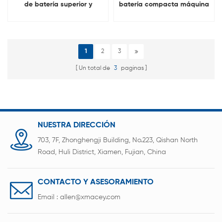
de batería superior y
batería compacta máquina
lateral de celda de bolsa
Para celda de bolsa
1
2
3
Un total de
3
paginas
NUESTRA DIRECCIÓN
703, 7F, Zhonghengji Building, No.223, Qishan North
Road, Huli District, Xiamen, Fujian, China
CONTACTO Y ASESORAMIENTO
Email :
allen@xmacey.com