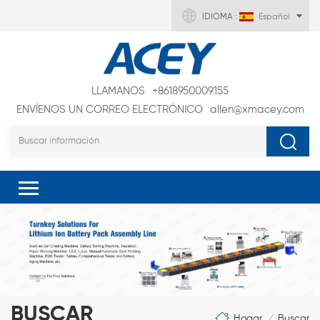
IDIOMA :
Español
LLAMANOS
+8618950009155
ENVÍENOS UN CORREO ELECTRÓNICO
allen@xmacey.com
BUSCAR
Hogar
Buscar
/