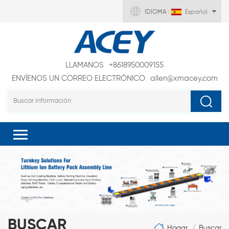
IDIOMA :
Español
LLAMANOS
+8618950009155
ENVÍENOS UN CORREO ELECTRÓNICO
allen@xmacey.com
BUSCAR
Hogar
Buscar
/