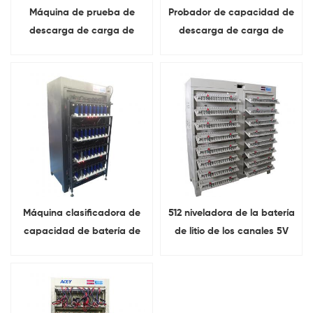
Máquina de prueba de
Probador de capacidad de
descarga de carga de
descarga de carga de
celda cilíndrica de batería
batería de 64 canales 5V
de litio de 512 canales 5V
20A para batería
5A
prismática
Máquina clasificadora de
512 niveladora de la batería
capacidad de batería de
de litio de los canales 5V
celda prismática de
3A 5A para la prueba de la
retroalimentación de
célula cilíndrica
energía de 5V 60A 64
canales