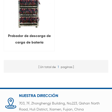
Probador de descarga de
carga de batería
prismática de
retroalimentación de
energía de 64 canales 5V
Un total de
1
paginas
60A con pinza de cocodrilo
NUESTRA DIRECCIÓN
703, 7F, Zhonghengji Building, No.223, Qishan North
Road, Huli District, Xiamen, Fujian, China