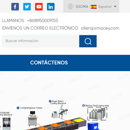
IDIOMA :
Español
LLAMANOS
+8618950009155
ENVÍENOS UN CORREO ELECTRÓNICO
allen@xmacey.com
CONTÁCTENOS