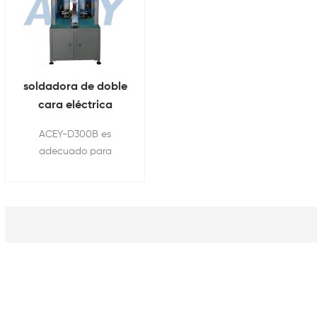
soldadora de doble
cara eléctrica
automática
ACEY-D300B es
personalizada
adecuado para
paquete de batería
paquete de batería de
de litio
doble cara soldadura
por puntos y montaje
en fábrica para 14500 /
18650 / 21700 / 26650 /
32700 multiparalelo
multiserie combinación.