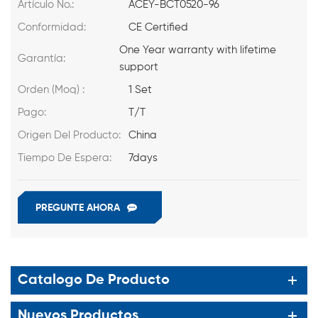
Artículo No.:
ACEY-BCT0520-96
Conformidad:
CE Certified
One Year warranty with lifetime
Garantía:
support
Orden (Moq) :
1 Set
Pago:
T/T
Origen Del Producto:
China
Tiempo De Espera:
7days
PREGUNTE AHORA
Catalogo De Producto
Nuevos Productos