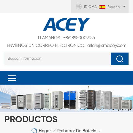
IDIOMA :
Español
LLAMANOS
+8618950009155
ENVÍENOS UN CORREO ELECTRÓNICO
allen@xmacey.com
PRODUCTOS
Hogar
Probador De Batería
/
/