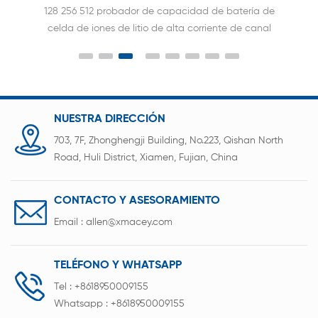
128 256 512 probador de capacidad de batería de
celda de iones de litio de alta corriente de canal
NUESTRA DIRECCIÓN
703, 7F, Zhonghengji Building, No.223, Qishan North
Road, Huli District, Xiamen, Fujian, China
CONTACTO Y ASESORAMIENTO
Email :
allen@xmacey.com
TELÉFONO Y WHATSAPP
Tel :
+8618950009155
Whatsapp :
+8618950009155