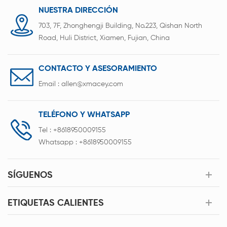
NUESTRA DIRECCIÓN
703, 7F, Zhonghengji Building, No.223, Qishan North
Road, Huli District, Xiamen, Fujian, China
CONTACTO Y ASESORAMIENTO
Email :
allen@xmacey.com
TELÉFONO Y WHATSAPP
Tel :
+8618950009155
Whatsapp :
+8618950009155
SÍGUENOS
ETIQUETAS CALIENTES