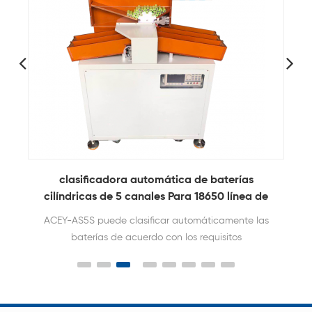
clasificadora automática de baterías
a
cilíndricas de 5 canales Para 18650 línea de
c
paquete de batería
ACEY-AS5S puede clasificar automáticamente las
baterías de acuerdo con los requisitos
especificados, y tiene las características de
clasificación rápida y precisa.