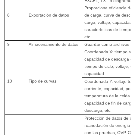
EXCEL, TXT o diagrama.
Proporciona eficiencia de
8
Exportación de datos
de carga, curva de desca
carga, voltaje, capacidad,
características de tiempo a
etc.
9
Almacenamiento de datos
Guardar como archivos
Coordenada X: tiempo tota
capacidad de descarga de
tiempo de ciclo, voltaje, co
capacidad
.
10
Tipo de curvas
Coordenada Y: voltaje tota
corriente, capacidad, pote
temperatura de la celda (o
capacidad de fin de carga
descarga,
etc.
Protección de datos de a
reanudación de energía y 
con las pruebas, OVP, OD