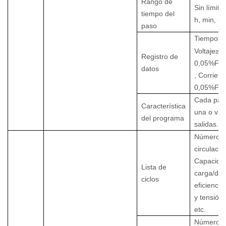
Rango de
Sin límite
tiempo del
h, min, s
paso
Tiempo≥
Voltaje≥
Registro de
0,05%FS
datos
, Corrient
0,05%FS
Cada paso
Característica
una o var
del programa
salidas.
Número 
circulació
Capacida
Lista de
carga/des
ciclos
eficiencia
y tensión
etc.
Número 