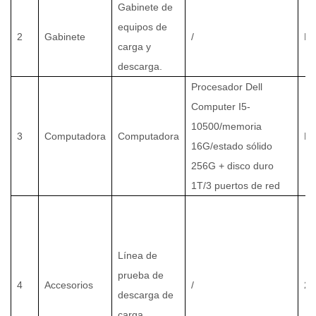
Gabinete de
equipos de
2
Gabinete
/
PC
carga y
descarga.
Procesador Dell
Computer I5-
10500/memoria
3
Computadora
Computadora
PC
16G/estado sólido
256G + disco duro
1T/3 puertos de red
Línea de
prueba de
4
Accesorios
/
2
descarga de
carga