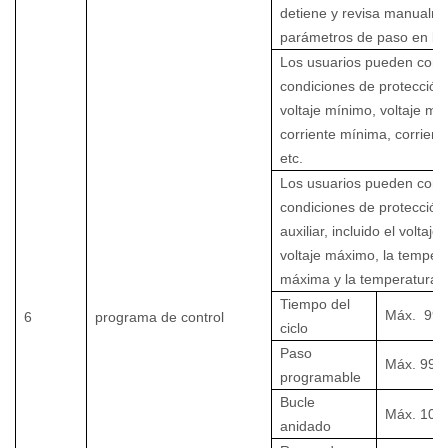
detiene y revisa manualme
parámetros de paso en lín
Los usuarios pueden confi
condiciones de protección, 
voltaje mínimo, voltaje má
corriente mínima, corrien
etc.
Los usuarios pueden confi
condiciones de protección 
auxiliar, incluido el voltaje
voltaje máximo, la temper
máxima y la temperatura 
Tiempo del
Máx.
999
6
programa de control
ciclo
Paso
Máx.
999
programable
Bucle
Máx. 10 
anidado