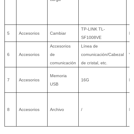
TP-LINK TL-
5
Accesorios
Cambiar
PC
SF1008VE
Accesorios
Línea de
6
Accesorios
de
comunicación/Cabezal
Va
comunicación
de cristal, etc.
Memoria
7
Accesorios
16G
PC
USB
8
Accesorios
Archivo
/
PC