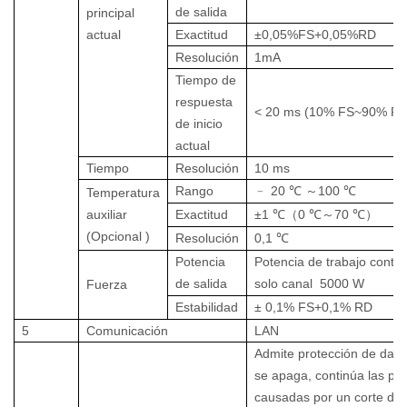
de salida
principal
actual
Exactitud
±0,05%FS+0,05%RD
Resolución
1mA
Tiempo de
respuesta
<
20
ms (10% FS~90% FS
de inicio
actual
Tiempo
Resolución
10 ms
Rango
﹣
20
℃ ～
100
℃
Temperatura
auxiliar
Exactitud
±1
℃（
0
℃～
70
℃）
(Opcional
)
Resolución
0,1
℃
Potencia
Potencia de trabajo conti
de salida
solo canal
5000
W
Fuerza
Estabilidad
±
0,1% FS+0,1% RD
5
Comunicación
LAN
Admite protección de dat
se apaga, continúa las pr
causadas por un corte de 