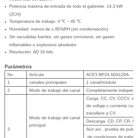
Potencia máxima de entrada de todo el gabinete: 14,3 kW
(2CH)
Temperatura de trabajo: 0 ℃ ~ 45 ℃.
Humedad: menos de ≤ 85%RH (sin condensación).
Sin sacudidas fuertes, sin gases corrosivos, sin gases
inflamables o explosivos alrededor.
Resolución: AD 16 bits.
Parámetros
No.
Artículo
ACEY-BP24-50A120A
1
canales principales
1
canal/módulo
2
Modo de trabajo
del canal
Completamente
independi
Carga: CC, CV, CCCV, sin
de voltaje o corriente cu
transfiere a CV
.
Modo de trabajo del canal
Descarga: CD, CP, CR, D
principal
3
Aún así
,
prueba de pulso
de
condiciones de
trabajo