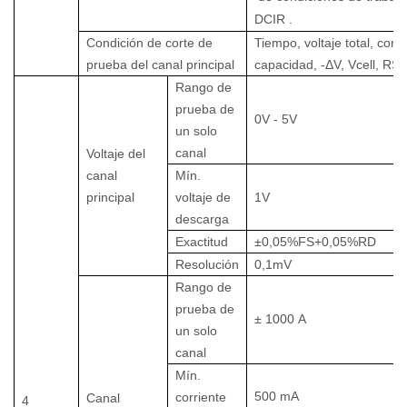
DCIR
.
Condición de corte de
Tiempo, voltaje total, corri
prueba del canal principal
capacidad, -ΔV, Vcell, RSO
Rango de
prueba de
0V
-
5V
un solo
canal
Voltaje del
canal
Mín.
principal
voltaje de
1V
descarga
Exactitud
±0,05%FS+0,05%RD
Resolución
0,1mV
Rango de
prueba de
±
1000
A
un solo
canal
Mín.
500
mA
corriente
Canal
4