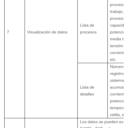
proceso,
trabajo, 
proceso,
Lista de
capacidad
7
Visualización de datos
procesos
potencia,
media ten
tensión de
corriente 
etc.
Número 
registro, 
sistema, 
Lista de
acumulado
detalles
corriente,
potencia,
temperatu
celda, etc
Los datos se pueden expo