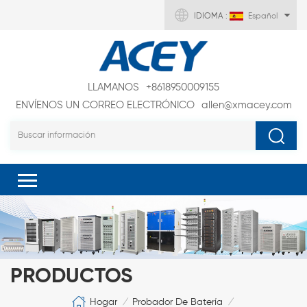
IDIOMA :
Español
LLAMANOS
+8618950009155
ENVÍENOS UN CORREO ELECTRÓNICO
allen@xmacey.com
PRODUCTOS
Hogar
Probador De Batería
/
/