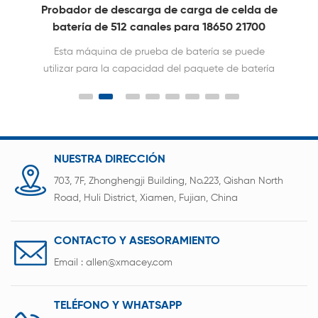
Probador de descarga de carga de celda de
Má
batería de 512 canales para 18650 21700
de
26650 32700
Esta máquina de prueba de batería se puede
utilizar para la capacidad del paquete de batería
ut
cilíndrica, la resistencia interna, la prueba de
carga y descarga, etc.
NUESTRA DIRECCIÓN
703, 7F, Zhonghengji Building, No.223, Qishan North
Road, Huli District, Xiamen, Fujian, China
CONTACTO Y ASESORAMIENTO
Email :
allen@xmacey.com
TELÉFONO Y WHATSAPP