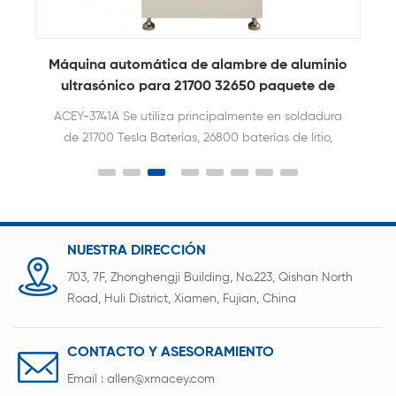
on
Máquina automática de alambre de aluminio
ultrasónico para 21700 32650 paquete de
baterías
ACEY-3741A Se utiliza principalmente en soldadura
de 21700 Tesla Baterías, 26800 baterías de litio,
IGBT Módulos de recuperación rápida, y
electrónica automotriz. .
NUESTRA DIRECCIÓN
703, 7F, Zhonghengji Building, No.223, Qishan North
Road, Huli District, Xiamen, Fujian, China
CONTACTO Y ASESORAMIENTO
Email :
allen@xmacey.com