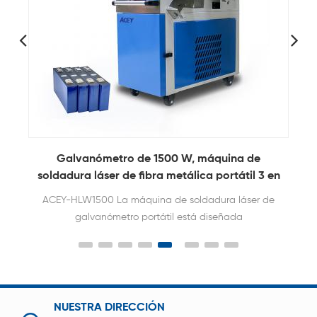
W, máquina de
Galvanómetro portátil de mano d
álica portátil 3 en
soldador láser de metal de fibra
soldadura láser de
ACEY-HLW2000 La máquina de soldad
está diseñada
de fibra metálica portátil integra solda
diversos materiales
corte láser y limpieza láser. Está d
c., en los electrodos
específicamente para soldar diversos 
Adecuado para el
como aluminio, níquel y cobre en elec
de nueva energía,
baterías de litio. Adecuada para el ma
itio y fabricantes de
de vehículos de nueva energía a gran
NUESTRA DIRECCIÓN