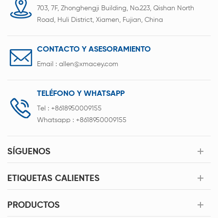
erías.
distribuidores de baterías de litio y fab
703, 7F, Zhonghengji Building, No.223, Qishan North
paquetes de baterías
Road, Huli District, Xiamen, Fujian, China
CONTACTO Y ASESORAMIENTO
Email :
allen@xmacey.com
TELÉFONO Y WHATSAPP
Tel :
+8618950009155
Whatsapp :
+8618950009155
SÍGUENOS
ETIQUETAS CALIENTES
PRODUCTOS