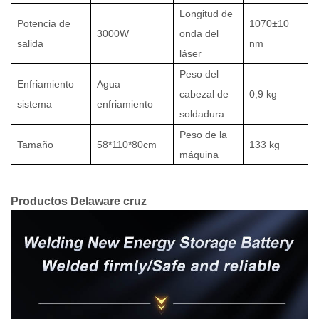
Longitud de
Potencia de
1070±10
3000W
onda del
salida
nm
láser
Peso del
Enfriamiento
Agua
cabezal de
0,9 kg
sistema
enfriamiento
soldadura
Peso de la
Tamaño
58*110*80cm
133 kg
máquina
Productos
Delaware
cruz