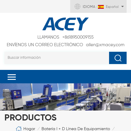
IDIOMA :
Español
LLAMANOS
+8618950009155
ENVÍENOS UN CORREO ELECTRÓNICO
allen@xmacey.com
PRODUCTOS
Hogar
Batería I + D Línea De Equipamiento
/
/