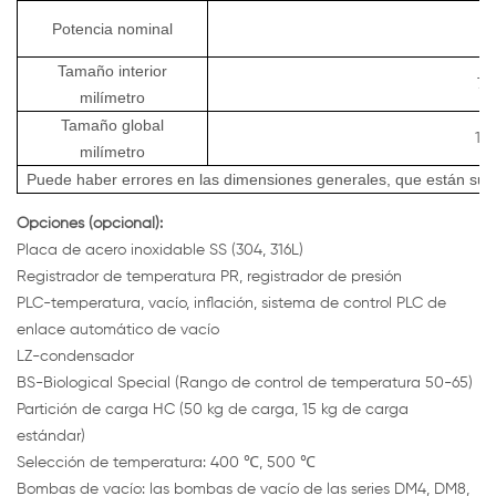
Potencia nominal
Tamaño interior
70
milímetro
Tamaño global
10
milímetro
Puede haber
errores en las dimensiones generales, que están sujet
Opciones
(opcional):
Placa de acero inoxidable SS (304, 316L)
Registrador de temperatura PR, registrador de presión
PLC-temperatura, vacío, inflación, sistema de control PLC de
enlace automático de vacío
LZ-condensador
BS-Biological Special (Rango de control de temperatura 50-65)
Partición de carga HC (50 kg de carga, 15 kg de carga
estándar)
Selección de temperatura: 400 ℃, 500 ℃
Bombas de vacío: las bombas de vacío de las series DM4, DM8,