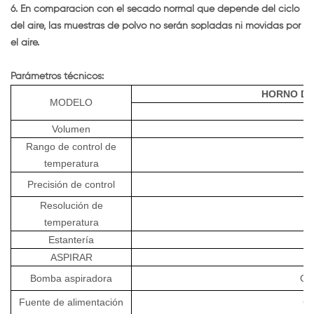
6. En comparación con el secado normal que depende del ciclo
del aire, las muestras de polvo no serán sopladas ni movidas por
el aire.
Parámetros técnicos:
HORNO DE
MODELO
Volumen
Rango de control de
R
temperatura
Precisión de control
Resolución de
temperatura
Estantería
ASPIRAR
Bomba aspiradora
Op
Fuente de alimentación
CA