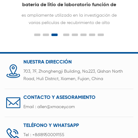
batería de litio de laboratorio función de
calefacción
es ampliamente utilizado en la investigación de
varias películas de recubrimiento de alta
temperatura, como películas de cerámica,
películas de cristal, películas de material de
batería y especiales nano películas; puede
adaptarse al desarrollo de la ciencia y la
tecnología para la formación de películas en
NUESTRA DIRECCIÓN
condiciones de alta temperatura en el futuro.
703, 7F, Zhonghengji Building, No.223, Qishan North
Road, Huli District, Xiamen, Fujian, China
CONTACTO Y ASESORAMIENTO
Email :
allen@xmacey.com
TELÉFONO Y WHATSAPP
Tel :
+8618950009155