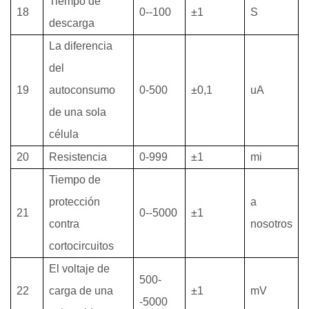
Tiempo de
18
0--100
±1
S
descarga
La diferencia
del
19
autoconsumo
0-500
±0,1
uA
de una sola
célula
20
Resistencia
0-999
±1
mi
Tiempo de
protección
a
21
0--5000
±1
contra
nosotros
cortocircuitos
El voltaje de
500-
22
carga de una
±1
mV
-5000