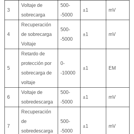
Voltaje de
500-
3
±1
mV
sobrecarga
-5000
Recuperación
500-
4
de sobrecarga
±1
mV
-5000
Voltaje
Retardo de
protección por
0-
5
±1
EM
sobrecarga de
-10000
voltaje
Voltaje de
500-
6
±1
mV
sobredescarga
-5000
Recuperación
de
500-
7
±1
mV
sobredescarga
-5000