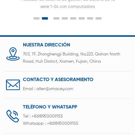
engineered for high-power battery pack assembly
and quality control. Supporting an impressive
500A continuous charging and 800A discharge
capacity, it is the premier choice for EV, E-Forklift,
and large-scale Energy Storage System (ESS)
manufacturers.
NUESTRA DIRECCIÓN
703, 7F, Zhonghengji Building, No.223, Qishan North
Road, Huli District, Xiamen, Fujian, China
CONTACTO Y ASESORAMIENTO
Email :
allen@xmacey.com
TELÉFONO Y WHATSAPP
Tel :
+8618950009155
Whatsapp :
+8618950009155