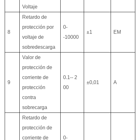
Voltaje
Retardo de
protección por
0-
8
±1
EM
voltaje de
-10000
sobredescarga
Valor de
protección de
corriente de
0.1--
2
9
±0,01
A
protección
00
contra
sobrecarga
Retardo de
protección de
corriente de
0-