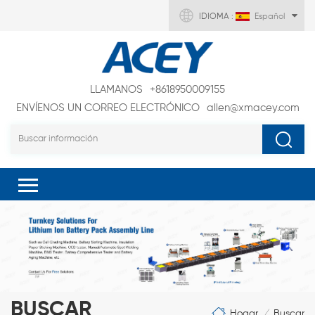
IDIOMA :
Español
LLAMANOS
+8618950009155
ENVÍENOS UN CORREO ELECTRÓNICO
allen@xmacey.com
BUSCAR
Hogar
Buscar
/