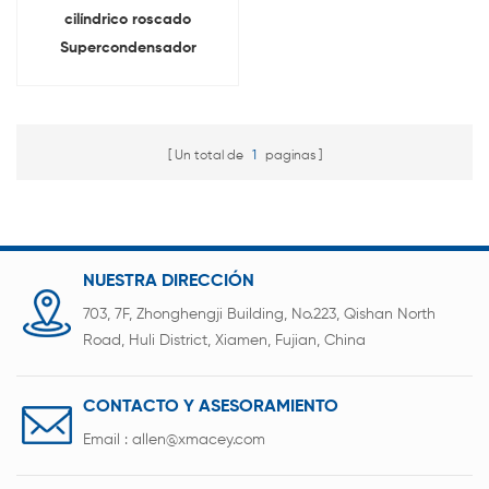
cilíndrico roscado
Supercondensador
máquina de alimentación
celular
Un total de
1
paginas
NUESTRA DIRECCIÓN
703, 7F, Zhonghengji Building, No.223, Qishan North
Road, Huli District, Xiamen, Fujian, China
CONTACTO Y ASESORAMIENTO
Email :
allen@xmacey.com