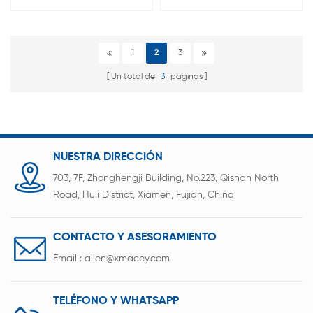
solvente
de iones de litio PVDF polvo
1
2
3
Un total de
3
paginas
NUESTRA DIRECCIÓN
703, 7F, Zhonghengji Building, No.223, Qishan North
Road, Huli District, Xiamen, Fujian, China
CONTACTO Y ASESORAMIENTO
Email :
allen@xmacey.com
TELÉFONO Y WHATSAPP