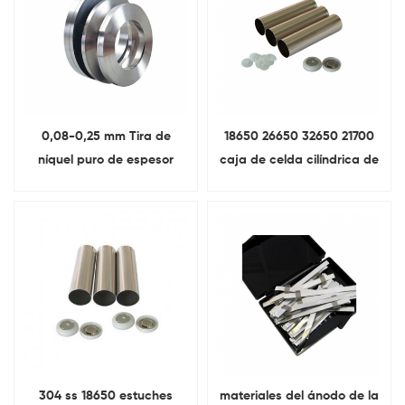
0,08-0,25 mm Tira de
18650 26650 32650 21700
níquel puro de espesor
caja de celda cilíndrica de
utilizada para máquina de
batería Con Antiexplosivo
soldadura por puntos
gorra Y aislamiento O-Ring
304 ss 18650 estuches
materiales del ánodo de la