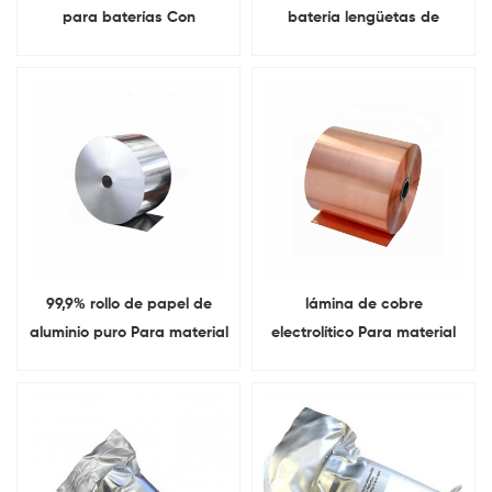
para baterías Con
batería lengüetas de
Antiexplosivo gorra Y
aluminio polo oído para la
aislamiento O-Ring
batería
99,9% rollo de papel de
lámina de cobre
aluminio puro Para material
electrolítico Para material
del cátodo de la batería
del ánodo de la batería de
6um-16um
litio