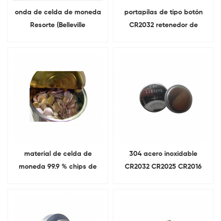
onda de celda de moneda
portapilas de tipo botón
Resorte (Belleville
CR2032 retenedor de
Arandelas) Para CR2032
batería
batería
material de celda de
304 acero inoxidable
moneda 99.9 % chips de
CR2032 CR2025 CR2016
litio de grado de batería de
estuches para baterías
pureza
Para celda de moneda