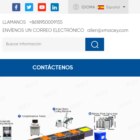
IDIOMA :
Español
LLAMANOS
+8618950009155
ENVÍENOS UN CORREO ELECTRÓNICO
allen@xmacey.com
CONTÁCTENOS