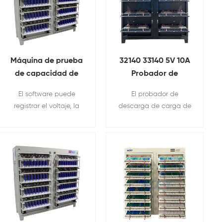
Máquina de prueba
32140 33140 5V 10A
de capacidad de
Probador de
batería prismática
descarga de carga
El software puede
El probador de
de litio de 5V 20A
de batería
registrar el voltaje, la
descarga de carga de
128 canales
corriente, el tiempo, la
batería de 256 canales
capacidad y otros
5V 10A 20A se utiliza
datos, calcular
para la capacidad de
automáticamente la
la batería cilíndrica
relación de carga de
32140 33140 34189,
corriente constante, la
resistencia interna,
pérdida de capacidad,
prueba de carga y
la eficiencia de
descarga, etc.
descarga, el voltaje