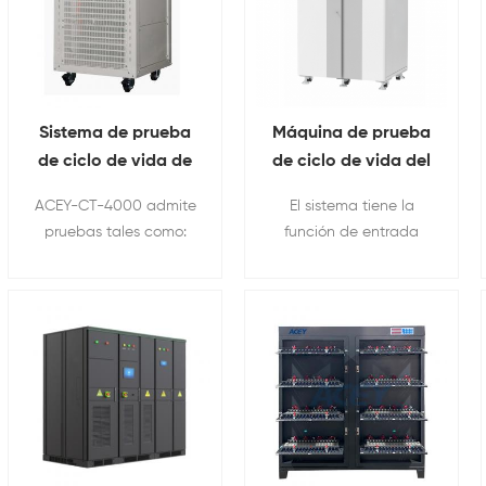
Sistema de prueba
Máquina de prueba
de ciclo de vida de
de ciclo de vida del
alta precisión
paquete de batería
ACEY-CT-4000 admite
El sistema tiene la
Analizador DCIR
de iones de litio EV
pruebas tales como:
función de entrada
para carga y
de entrada
carga/descarga de
multicanal y
descarga de pulsos
multicanal y energía
pulso de batería EV,
regeneración de
de batería EV
regenerativa
DCIR (resistencia
energía, lo que puede
interna de corriente
ahorrar mucha energía
continua), ciclo de vida
eléctrica consumida en
y velocidad.
el proceso de carga y
descarga. Aplicable
para vehículos
eléctricos, herramientas