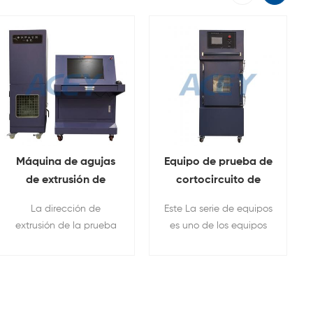
Máquina de agujas
Equipo de prueba de
de extrusión de
cortocircuito de
batería
batería de litio de
La dirección de
Este La serie de equipos
computarizada
control de
extrusión de la prueba
es uno de los equipos
temperatura
de extrusión debería
de uso común en todo
Siga lo siguiente
tipo de experimentos
Reglas: Una batería
de horneado,
solo está apretada una
envejecimiento y alta
vez, y la batería está
temperatura.