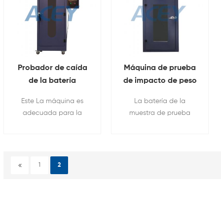
Probador de caída
Máquina de prueba
de la batería
de impacto de peso
de la batería
Este La máquina es
La batería de la
adecuada para la
muestra de prueba
prueba de otoño libre
debería ser colocado
de teléfonos móviles,
en un plano superficie.
baterías de litio,
interphones,
1
2
diccionarios
electrónicos, teléfonos
de intercomunicación
de edificios, CD / MD /
MP3, y otros productos