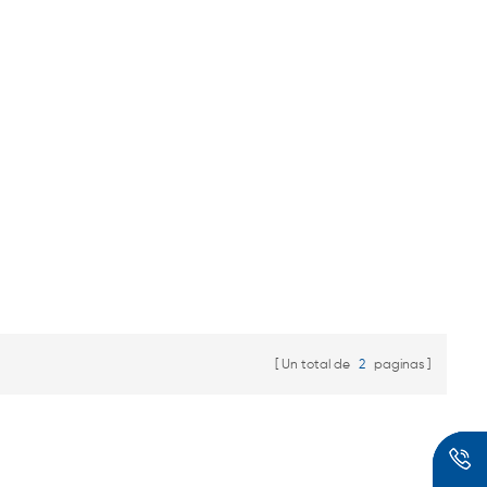
calificada.
Un total de
2
paginas