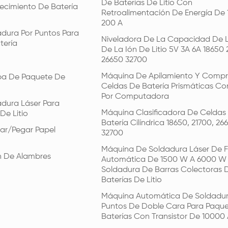
De Baterías De Litio Con
ecimiento De Batería
Retroalimentación De Energía De 
200 A
dura Por Puntos Para
Niveladora De La Capacidad De L
tería
De La Ión De Litio 5V 3A 6A 18650 
26650 32700
Máquina De Apilamiento Y Compr
ba De Paquete De
Celdas De Batería Prismáticas Co
Por Computadora
dura Láser Para
Máquina Clasificadora De Celdas
De Litio
Batería Cilíndrica 18650, 21700, 26
ar/pegar Papel
32700
Máquina De Soldadura Láser De F
n De Alambres
Automática De 1500 W A 6000 W
Soldadura De Barras Colectoras 
Baterías De Litio
Máquina Automática De Soldadur
Puntos De Doble Cara Para Paqu
Baterías Con Transistor De 10000