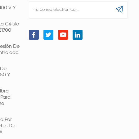
100 V Y
a Célula
21700
esión De
ntrolada
 De
650 Y
ibra
 Para
De
a Por
etes De
 A