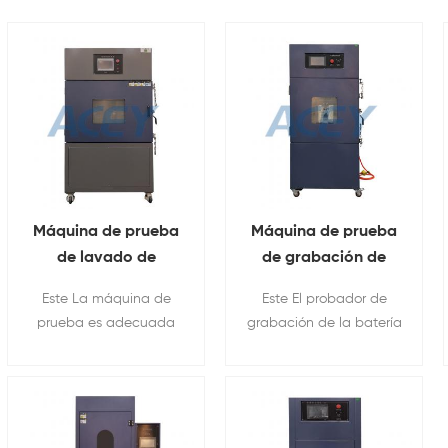
Máquina de prueba
Máquina de prueba
de lavado de
de grabación de
batería de litio
batería de alta
Este La máquina de
Este El probador de
temperatura
prueba es adecuada
grabación de la batería
para las baterías o
es los equipos de
batería Paquetes.
prueba necesarios para
probar la quema de la
batería Resistencia.