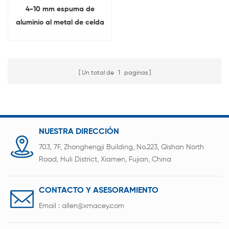
4-10 mm espuma de
aluminio al metal de celda
abierta Para investigación
de laboratorio
Un total de
1
paginas
NUESTRA DIRECCIÓN
703, 7F, Zhonghengji Building, No.223, Qishan North
Road, Huli District, Xiamen, Fujian, China
CONTACTO Y ASESORAMIENTO
Email :
allen@xmacey.com