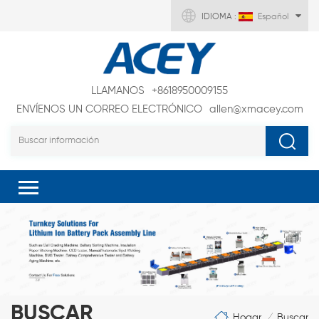
IDIOMA :
Español
LLAMANOS
+8618950009155
ENVÍENOS UN CORREO ELECTRÓNICO
allen@xmacey.com
BUSCAR
Hogar
Buscar
/