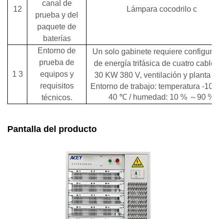
canal de
12
Lámpara
cocodrilo c
prueba y del
paquete de
baterías
Entorno de
Un solo gabinete requiere configura
prueba de
de energía trifásica de cuatro cable
1
3
equipos y
30 KW 380 V, ventilación y planta s
requisitos
Entorno de trabajo: temperatura -10
40 ℃ / humedad: 10 %
～
90 %
técnicos.
Pantalla del producto