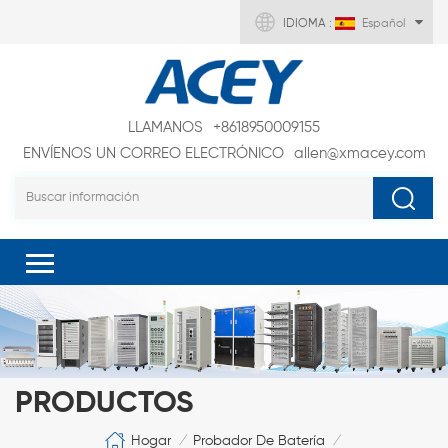
IDIOMA :
Español
LLAMANOS
+8618950009155
ENVÍENOS UN CORREO ELECTRÓNICO
allen@xmacey.com
PRODUCTOS
Hogar
Probador De Batería
/
/