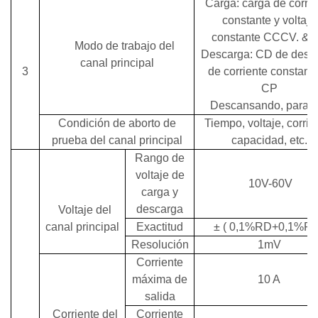
Carga: carga de corrie
constante y voltaje
constante CCCV.
&
Modo de trabajo del
Descarga: CD de desc
canal principal
3
de corriente constant
CP
Descansando, paran
Condición de aborto de
Tiempo, voltaje, corrie
prueba del canal principal
capacidad, etc.
Rango de
voltaje de
10V-60V
carga y
descarga
Voltaje del
canal principal
Exactitud
±
(
0,1%RD+0,1%F
Resolución
1mV
Corriente
máxima de
10 A
salida
Corriente del
Corriente