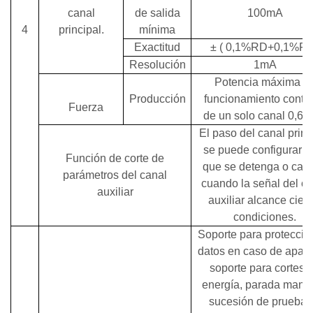
canal
de salida
100mA
4
principal.
mínima
Exactitud
±
(
0,1%RD+0,1%F
Resolución
1mA
Potencia máxima d
Producción
funcionamiento conti
Fuerza
de un solo canal
0,6 
El paso del canal princ
se puede configurar p
Función de corte de
que se detenga o cam
parámetros del canal
cuando la señal del c
auxiliar
auxiliar alcance ciert
condiciones.
Soporte
para protecció
datos en caso de apag
soporte para cortes 
energía, parada manua
sucesión de pruebas