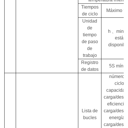
Tiempos
Máximo
9
de ciclo
Unidad
de
h
、
min
tiempo
están
de paso
disponibl
de
trabajo
Registro
5S
míni
de datos
número 
ciclo,
capacidad
carga/desca
eficiencia
Lista de
carga/desca
bucles
energía 
carga/desca