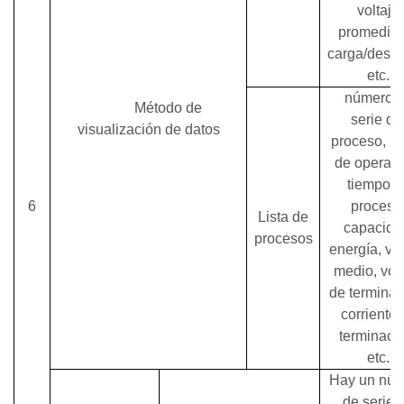
voltaje
promedio 
carga/desca
etc.
número 
Método de
serie de
visualización de datos
proceso, m
de operaci
tiempo d
6
proceso
Lista de
capacida
procesos
energía, vol
medio, volt
de terminac
corriente 
terminaci
etc.
Hay un nú
de serie 