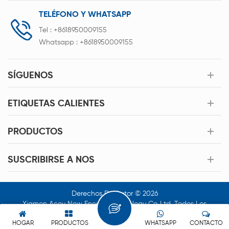
TELÉFONO Y WHATSAPP
Tel :
+8618950009155
Whatsapp :
+8618950009155
SÍGUENOS
ETIQUETAS CALIENTES
PRODUCTOS
SUSCRIBIRSE A NOS
Derechos De Autor © 2026
Xiamen Acey New Energy Technology Co.,Ltd. Todos Los
Derechos Reservados.
HOGAR
PRODUCTOS
WHATSAPP
CONTACTO