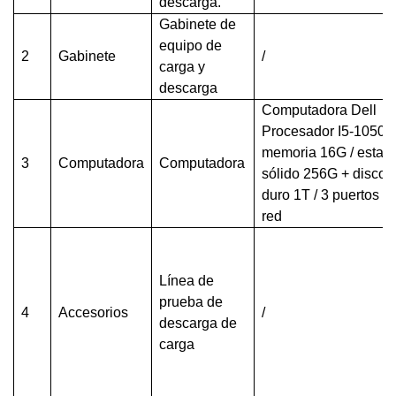
descarga.
Gabinete de
equipo de
2
Gabinete
/
carga y
descarga
Computadora Dell
Procesador I5-10500 
memoria 16G / estad
3
Computadora
Computadora
sólido 256G + disco
duro 1T / 3 puertos d
red
Línea de
prueba de
4
Accesorios
/
descarga de
carga