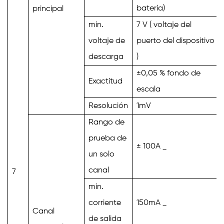
batería)
principal
mín.
7
V
(
voltaje del
voltaje de
puerto del dispositivo
descarga
)
±0,05 % fondo de
Exactitud
escala
Resolución
1mV
Rango de
prueba de
±
100A
_
un solo
canal
7
mín.
corriente
150mA
_
Canal
de salida