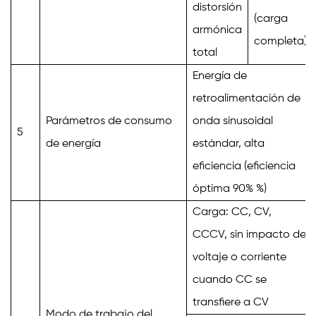
distorsión
(carga
armónica
completa)
total
Energía de
retroalimentación de
Parámetros de consumo
onda sinusoidal
5
de energía
estándar, alta
eficiencia (eficiencia
óptima
90%
%)
Carga: CC, CV,
CCCV,
sin impacto de
voltaje o corriente
cuando CC se
transfiere a CV
Modo de trabajo del