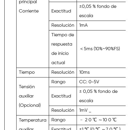
principal
±0,05 % fondo de
Corriente
Exactitud
escala
Resolución
1mA
Tiempo de
respuesta
＜5ms
(10%~90%FS)
de inicio
actual
Tiempo
Resolución
10ms
Rango
CC: 0-5V
Tensión
±
0,05 % fondo de
auxiliar
Exactitud
escala
(Opcional)
Resolución
1mV
_
Rango
﹣
2
0
℃
～
10
0
℃
Temperatura
auxiliar
Exactitud
±1
℃
(0
℃
～
7
0
℃
)