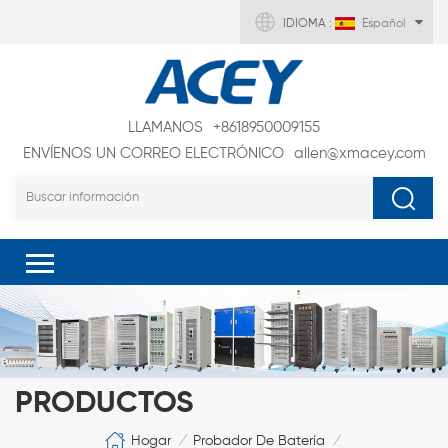
IDIOMA :
Español
LLAMANOS
+8618950009155
ENVÍENOS UN CORREO ELECTRÓNICO
allen@xmacey.com
PRODUCTOS
Hogar
Probador De Batería
/
/