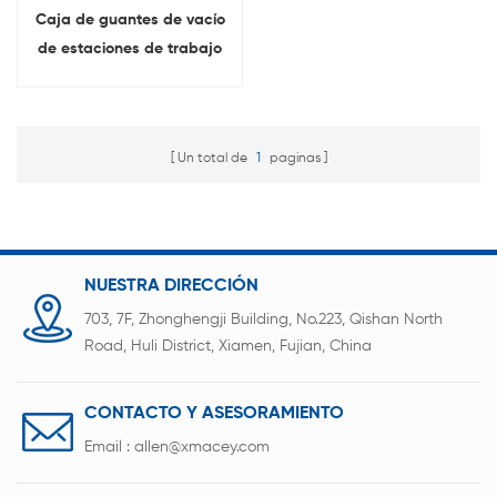
Caja de guantes de vacío
de estaciones de trabajo
de sello con sistema de
purificación de humedad
Un total de
1
paginas
NUESTRA DIRECCIÓN
703, 7F, Zhonghengji Building, No.223, Qishan North
Road, Huli District, Xiamen, Fujian, China
CONTACTO Y ASESORAMIENTO
Email :
allen@xmacey.com