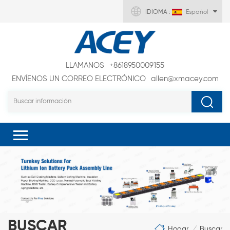
IDIOMA :
Español
LLAMANOS
+8618950009155
ENVÍENOS UN CORREO ELECTRÓNICO
allen@xmacey.com
BUSCAR
Hogar
Buscar
/