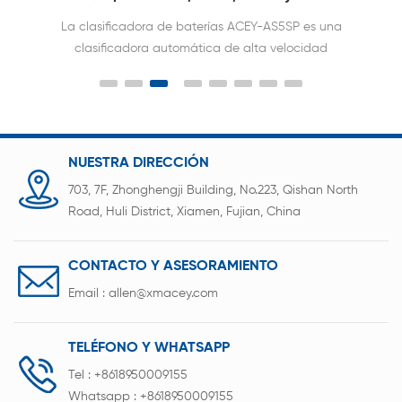
La clasificadora de baterías ACEY-AS5SP es una
clasificadora automática de alta velocidad
controlada por PC, diseñada para la clasificación
precisa y la trazabilidad de datos de OCV y ACIR
de celdas cilíndricas como 18650, 21700, 26650,
32650 y 32700. Con una capacidad de 3200
piezas/hora y una integración perfecta con MES,
NUESTRA DIRECCIÓN
ofrece una solución flexible y preparada para la
703, 7F, Zhonghengji Building, No.223, Qishan North
Industria 4.0 para el ensamblaje profesional de
Road, Huli District, Xiamen, Fujian, China
paquetes de baterías.
CONTACTO Y ASESORAMIENTO
Email :
allen@xmacey.com
TELÉFONO Y WHATSAPP
Tel :
+8618950009155
Whatsapp :
+8618950009155