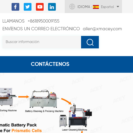
IDIOMA :
Español
LLAMANOS
+8618950009155
ENVÍENOS UN CORREO ELECTRÓNICO
allen@xmacey.com
CONTÁCTENOS